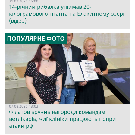
31.07.2026 16:00
14-річний рибалка упіймав 20-
кілограмового гіганта на Блакитному озері
(відео)
ПОПУЛЯРНЕ ФОТО
07.08.2026 18:03
Філатов вручив нагороди командам
ветлікарів, чиї клініки працюють попри
атаки рф