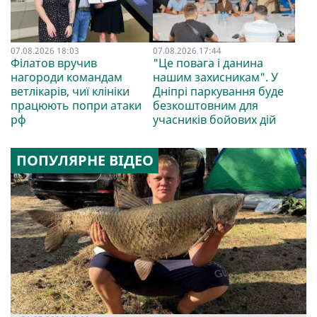
07.08.2026 18:03
07.08.2026 17:44
Філатов вручив
"Це повага і данина
нагороди командам
нашим захисникам". У
ветлікарів, чиї клініки
Дніпрі паркування буде
працюють попри атаки
безкоштовним для
рф
учасників бойових дій
ПОПУЛЯРНЕ ВІДЕО