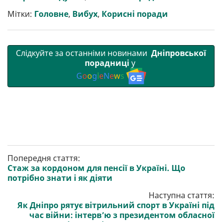
и
k
m
p
Мітки:
Головне
,
Вибух
,
Корисні поради
Слідкуйте за останніми новинами
Дніпровської
порадниці
у
G
o
o
g
l
e
N
e
w
s
Попередня стаття:
Стаж за кордоном для пенсії в Україні. Що
потрібно знати і як діяти
Наступна стаття:
Як Дніпро рятує вітрильний спорт в Україні під
час війни: інтерв’ю з президентом обласної