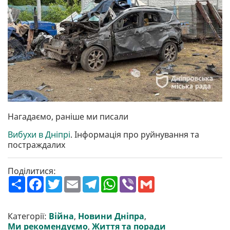
Нагадаємо, раніше ми писали
Вибухи в Дніпрі
. Інформація про руйнування та
постраждалих
Поділитися:
П
F
T
E
T
W
V
G
о
a
w
m
e
h
i
m
ш
c
i
a
l
a
b
a
и
e
t
i
e
t
e
i
р
b
t
l
g
s
r
l
Категорії:
Війна
,
Новини Дніпра
,
и
o
e
r
A
Ми рекомендуємо
,
Життя та поради
т
o
r
a
p