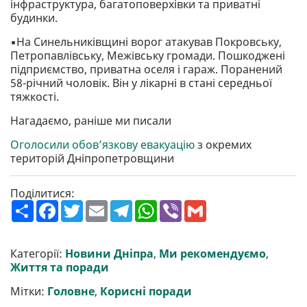
інфраструктура, багатоповерхівки та приватні
будинки.
▪️На Синельниківщині ворог атакував Покровську,
Петропавлівську, Межівську громади. Пошкоджені
підприємство, приватна оселя і гараж. Поранений
58-річний чоловік. Він у лікарні в стані середньої
тяжкості.
Нагадаємо, раніше ми писали
Оголосили обов’язкову евакуацію
з окремих
територій Дніпропетровщини
Поділитися:
П
F
T
E
T
W
V
G
о
a
w
m
e
h
i
m
ш
c
i
a
l
a
b
a
и
e
t
i
e
t
e
i
р
b
t
l
g
s
r
l
Категорії:
Новини Дніпра
,
Ми рекомендуємо
,
и
o
e
r
A
Життя та поради
т
o
r
a
p
и
k
m
p
Мітки:
Головне
,
Корисні поради