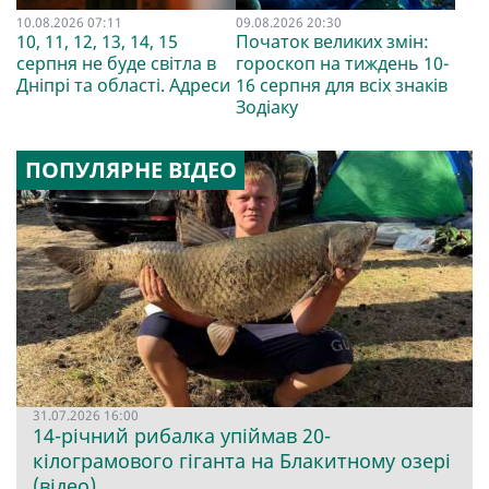
10.08.2026 07:11
09.08.2026 20:30
10, 11, 12, 13, 14, 15
Початок великих змін:
серпня не буде світла в
гороскоп на тиждень 10-
Дніпрі та області. Адреси
16 серпня для всіх знаків
Зодіаку
ПОПУЛЯРНЕ ВІДЕО
31.07.2026 16:00
14-річний рибалка упіймав 20-
кілограмового гіганта на Блакитному озері
(відео)