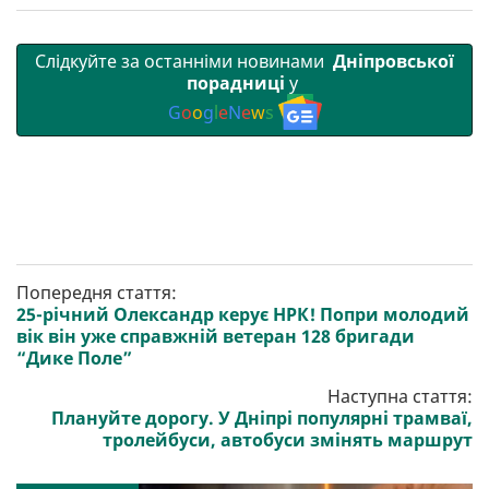
Слідкуйте за останніми новинами
Дніпровської
порадниці
у
G
o
o
g
l
e
N
e
w
s
Попередня стаття:
25-річний Олександр керує НРК! Попри молодий
вік він уже справжній ветеран 128 бригади
“Дике Поле”
Наступна стаття:
Плануйте дорогу. У Дніпрі популярні трамваї,
тролейбуси, автобуси змінять маршрут