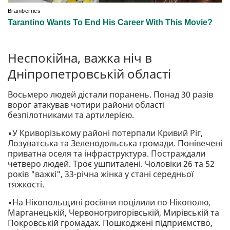
Неспокійна, важка ніч в
Дніпропетровській області
Восьмеро людей дістали поранень. Понад 30 разів
ворог атакував чотири райони області
безпілотниками та артилерією.
▪️У Криворізькому районі потерпали Кривий Ріг,
Лозуватська та Зеленодольська громади. Понівечені
приватна оселя та інфраструктура. Постраждали
четверо людей. Троє ушпиталені. Чоловіки 26 та 52
років "важкі", 33-річна жінка у стані середньої
тяжкості.
▪️На Нікопольщині росіяни поцілили по Нікополю,
Марганецькій, Червоногригорівській, Мирівській та
Покровській громадах. Пошкоджені підприємство,