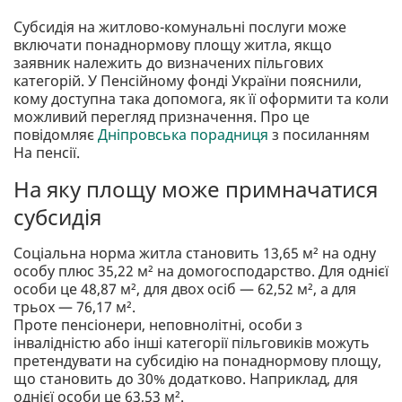
Субсидія на житлово-комунальні послуги може
включати понаднормову площу житла, якщо
заявник належить до визначених пільгових
категорій. У Пенсійному фонді України пояснили,
кому доступна така допомога, як її оформити та коли
можливий перегляд призначення. Про це
повідомляє
Дніпровська порадниця
з посиланням
На пенсії.
На яку площу може примначатися
субсидія
Соціальна норма житла становить 13,65 м² на одну
особу плюс 35,22 м² на домогосподарство. Для однієї
особи це 48,87 м², для двох осіб — 62,52 м², а для
трьох — 76,17 м².
Проте пенсіонери, неповнолітні, особи з
інвалідністю або інші категорії пільговиків можуть
претендувати на субсидію на понаднормову площу,
що становить до 30% додатково. Наприклад, для
однієї особи це 63,53 м².