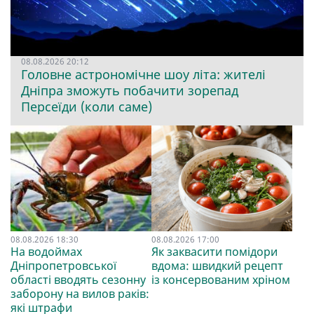
08.08.2026 20:12
Головне астрономічне шоу літа: жителі
Дніпра зможуть побачити зорепад
Персеїди (коли саме)
08.08.2026 18:30
08.08.2026 17:00
На водоймах
Як заквасити помідори
Дніпропетровської
вдома: швидкий рецепт
області вводять сезонну
із консервованим хріном
заборону на вилов раків:
які штрафи