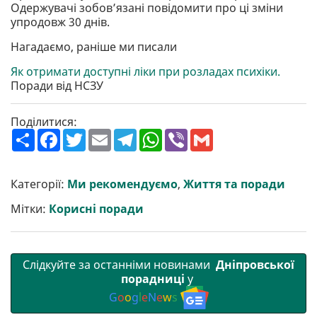
Одержувачі зобов’язані повідомити про ці зміни
упродовж 30 днів.
Нагадаємо, раніше ми писали
Як отримати доступні ліки при розладах психіки.
Поради від НСЗУ
Поділитися:
П
F
T
E
T
W
V
G
о
a
w
m
e
h
i
m
ш
c
i
a
l
a
b
a
и
e
t
i
e
t
e
i
р
b
t
l
g
s
r
l
Категорії:
Ми рекомендуємо
,
Життя та поради
и
o
e
r
A
т
o
r
a
p
Мітки:
Корисні поради
и
k
m
p
Слідкуйте за останніми новинами
Дніпровської
порадниці
у
G
o
o
g
l
e
N
e
w
s