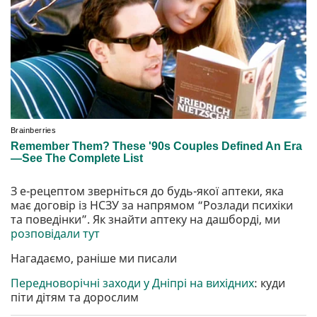
З е-рецептом зверніться до будь-якої аптеки, яка
має договір із НСЗУ за напрямом “Розлади психіки
та поведінки”. Як знайти аптеку на дашборді, ми
розповідали тут
Нагадаємо, раніше ми писали
Передноворічні заходи у Дніпрі на вихідних
: куди
піти дітям та дорослим