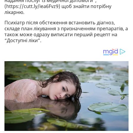
надання послуг із медичної допомоги”,
(https://cutt.ly/iea6Fvz9) щоб знайти потрібну
лікарню.
Психіатр після обстеження встановить діагноз,
складе план лікування з призначенням препаратів, а
також може одразу виписати перший рецепт на
“Доступні ліки”.