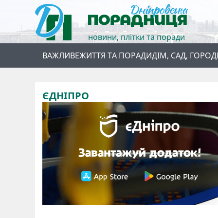
новини, плітки та поради
ВАЖЛИВЕ
ЖИТТЯ ТА ПОРАДИ
ДІМ, САД, ГОРОД
ЄДНІПРО