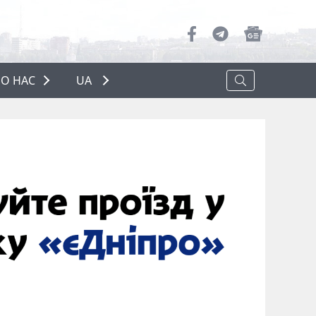
О НАС
UA
ПРО НАС
РЕКЛАМА
ПОЛІТИКА КОНФІДЕНЦІЙНОСТІ