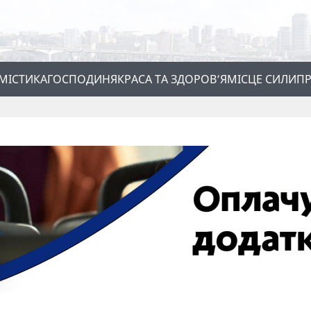
МІСТИКА
ГОСПОДИНЯ
КРАСА ТА ЗДОРОВ’Я
МІСЦЕ СИЛИ
ПР