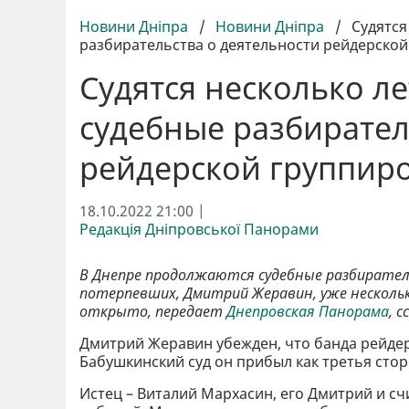
Новини Дніпра
/
Новини Дніпра
/
Судятся
разбирательства о деятельности рейдерской
Судятся несколько л
судебные разбирател
рейдерской группир
18.10.2022 21:00 |
Редакція Дніпровської Панорами
В Днепре продолжаются судебные разбиратель
потерпевших, Дмитрий Жеравин, уже нескольк
открыто, передает
Днепровская Панорама
, 
Дмитрий Жеравин убежден, что банда рейдеро
Бабушкинский суд он прибыл как третья стор
Истец – Виталий Мархасин, его Дмитрий и сч