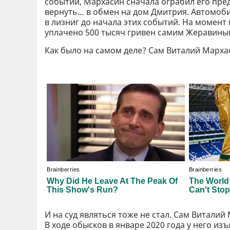
событий, Мархасин сначала ограбил его пред
вернуть… в обмен на дом Дмитрия. Автомоби
в лизниг до начала этих событий. На момент
уплачено 500 тысяч гривен самим Жеравины
Как было на самом деле? Сам Виталий Мархас
И на суд являться тоже не стал. Сам Витали
В ходе обысков в январе 2020 года у него и