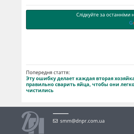
т
o
r
a
p
и
k
m
p
Слідкуйте за останніми
G
Попередня стаття:
Эту ошибку делает каждая вторая хозяйка
правильно сварить яйца, чтобы они легк
чистились
smm@dnpr.com.ua