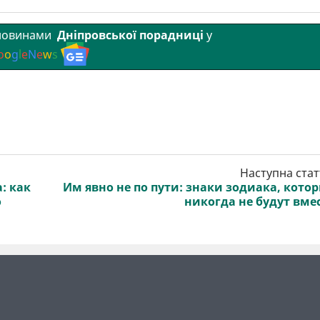
 новинами
Дніпровської порадниці
у
o
o
g
l
e
N
e
w
s
Наступна стат
: как
Им явно не по пути: знаки зодиака, кото
о
никогда не будут вме