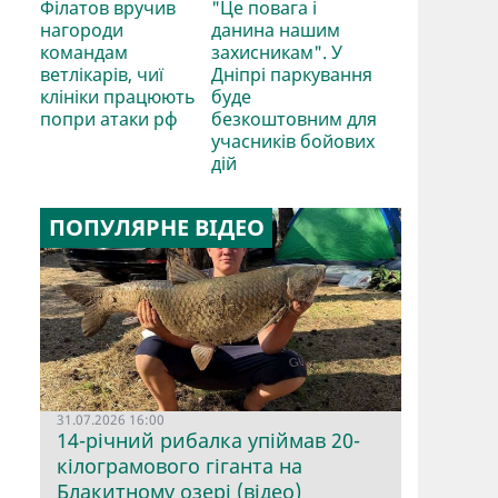
Філатов вручив
"Це повага і
нагороди
данина нашим
командам
захисникам". У
ветлікарів, чиї
Дніпрі паркування
клініки працюють
буде
попри атаки рф
безкоштовним для
учасників бойових
дій
ПОПУЛЯРНЕ ВІДЕО
31.07.2026 16:00
14-річний рибалка упіймав 20-
кілограмового гіганта на
Блакитному озері (відео)