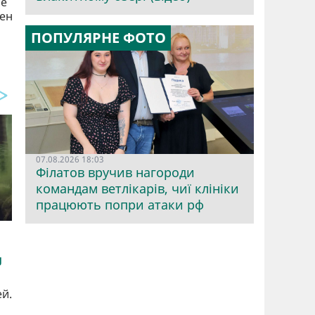
се
тен
ПОПУЛЯРНЕ ФОТО
07.08.2026 18:03
Філатов вручив нагороди
командам ветлікарів, чиї клініки
працюють попри атаки рф
ей.