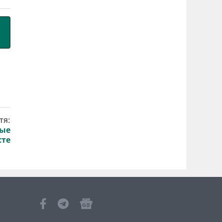
тя:
рые
сте