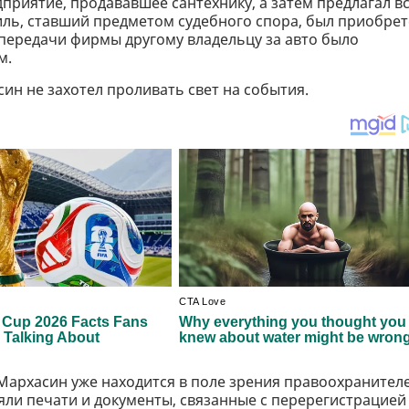
приятие, продававшее сантехнику, а затем предлагал в
ль, ставший предметом судебного спора, был приобре
 передачи фирмы другому владельцу за авто было
м.
ин не захотел проливать свет на события.
й Мархасин уже находится в поле зрения правоохранител
зъяли печати и документы, связанные с перерегистрацией