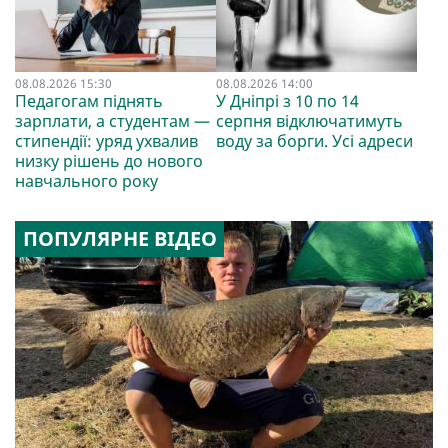
08.08.2026 15:30
08.08.2026 14:00
Педагогам піднять
У Дніпрі з 10 по 14
зарплати, а студентам —
серпня відключатимуть
стипендії: уряд ухвалив
воду за борги. Усі адреси
низку рішень до нового
навчального року
ПОПУЛЯРНЕ ВІДЕО