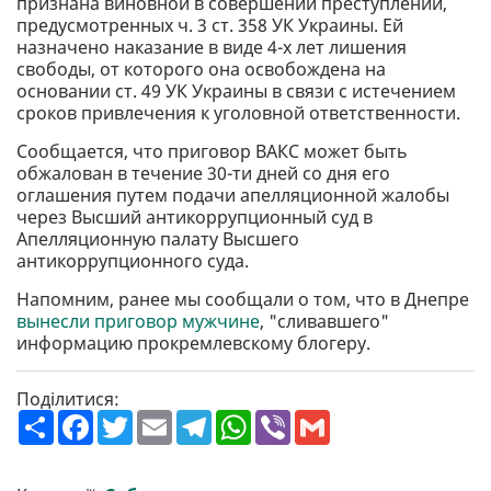
признана виновной в совершении преступлений,
предусмотренных ч. 3 ст. 358 УК Украины. Ей
назначено наказание в виде 4-х лет лишения
свободы, от которого она освобождена на
основании ст. 49 УК Украины в связи с истечением
сроков привлечения к уголовной ответственности.
Сообщается, что приговор ВАКС может быть
обжалован в течение 30-ти дней со дня его
оглашения путем подачи апелляционной жалобы
через Высший антикоррупционный суд в
Апелляционную палату Высшего
антикоррупционного суда.
Напомним, ранее мы сообщали о том, что в Днепре
вынесли приговор мужчине
, "сливавшего"
информацию прокремлевскому блогеру.
Поділитися:
П
F
T
E
T
W
V
G
о
a
w
m
e
h
i
m
ш
c
i
a
l
a
b
a
и
e
t
i
e
t
e
i
р
b
t
l
g
s
r
l