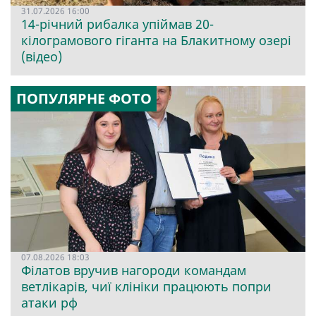
31.07.2026 16:00
14-річний рибалка упіймав 20-
кілограмового гіганта на Блакитному озері
(відео)
ПОПУЛЯРНЕ ФОТО
07.08.2026 18:03
Філатов вручив нагороди командам
ветлікарів, чиї клініки працюють попри
атаки рф