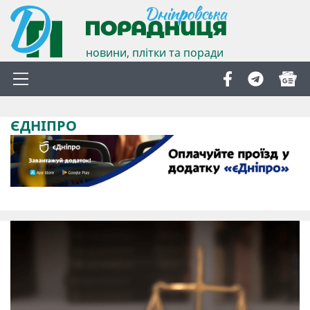
новини, плітки та поради
ЄДНІПРО