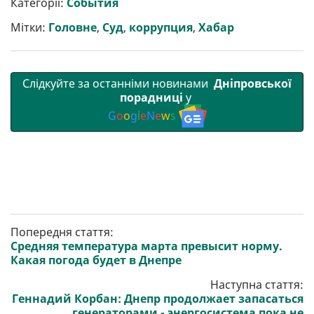
Категорії:
События
и
o
e
r
A
т
o
r
a
p
Мітки:
Головне
,
Суд
,
коррупция
,
Хабар
и
k
m
p
Слідкуйте за останніми новинами
Дніпровської
порадниці
у
G
o
o
g
l
e
N
e
w
s
Попередня стаття:
Средняя температура марта превысит норму.
Какая погода будет в Днепре
Наступна стаття:
Геннадий Корбан: Днепр продолжает запасаться
генераторами - энергосистема пока не