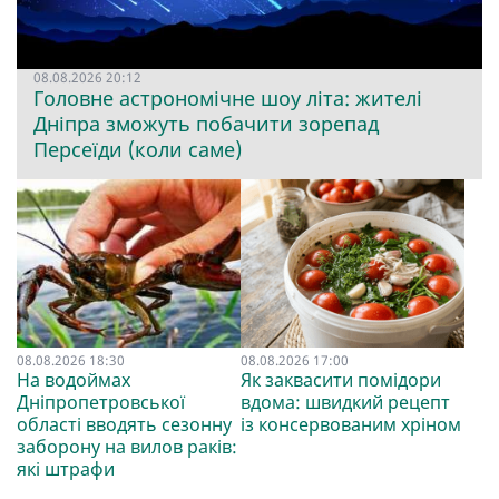
08.08.2026 20:12
Головне астрономічне шоу літа: жителі
Дніпра зможуть побачити зорепад
Персеїди (коли саме)
08.08.2026 18:30
08.08.2026 17:00
На водоймах
Як заквасити помідори
Дніпропетровської
вдома: швидкий рецепт
області вводять сезонну
із консервованим хріном
заборону на вилов раків:
які штрафи