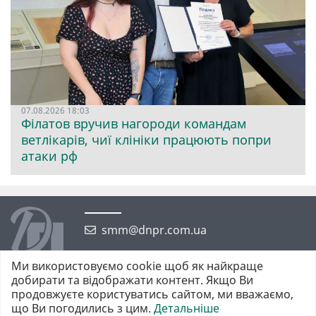
07.08.2026 18:03
Філатов вручив нагороди командам
ветлікарів, чиї клініки працюють попри
атаки рф
smm@dnpr.com.ua
Ми використовуємо cookie щоб як найкраще
добирати та відображати контент. Якщо Ви
продовжуєте користуватись сайтом, ми вважаємо,
що Ви погодились з цим.
Детальніше
©2026 https://dnpr.com.ua Дніпровська порадниця