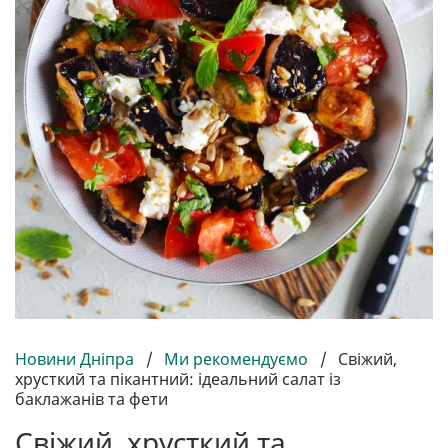
Новини Дніпра
/
Ми рекомендуємо
/
Свіжий,
хрусткий та пікантний: ідеальний салат із
баклажанів та фети
Свіжий, хрусткий та