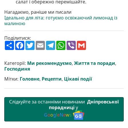
салат і обережно перемішайте.
Нагадаємо, раніше ми писали
Ідеально для літа: готуємо освіжаючий лимонад із
малиною
Поділитися:
П
F
T
E
T
W
V
G
о
a
w
m
e
h
i
m
ш
c
i
a
l
a
b
a
и
e
t
i
e
t
e
i
р
b
t
l
g
s
r
l
Категорії:
Ми рекомендуємо
,
Життя та поради
,
и
o
e
r
A
Господиня
т
o
r
a
p
и
k
m
p
Мітки:
Головне
,
Рецепти
,
Цікаві події
Слідкуйте за останніми новинами
Дніпровської
порадниці
у
G
o
o
g
l
e
N
e
w
s