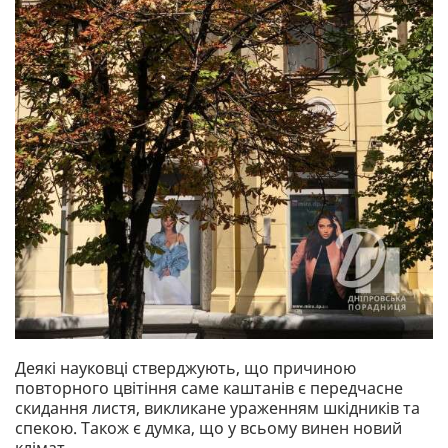
Деякі науковці стверджують, що причиною
повторного цвітіння саме каштанів є передчасне
скидання листя, викликане ураженням шкідників та
спекою. Також є думка, що у всьому винен новий
клімат.