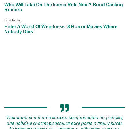
"Цвітіння каштанів можна розцінювати по-різному,
але подібне спостерігається вже років п'ять у Києві.
Клімат змінюється, і каштани, відчуваючи зміни,