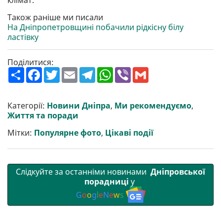
Також раніше ми писали
На Дніпропетровщині побачили рідкісну білу
ластівку
Поділитися:
П
F
T
E
T
W
V
G
о
a
w
m
e
h
i
m
ш
c
i
a
l
a
b
a
и
e
t
i
e
t
e
i
р
b
t
l
g
s
r
l
Категорії:
Новини Дніпра
,
Ми рекомендуємо
,
и
o
e
r
A
Життя та поради
т
o
r
a
p
и
k
m
p
Мітки:
Популярне фото
,
Цікаві події
Слідкуйте за останніми новинами
Дніпровської
порадниці
у
G
o
o
g
l
e
N
e
w
s