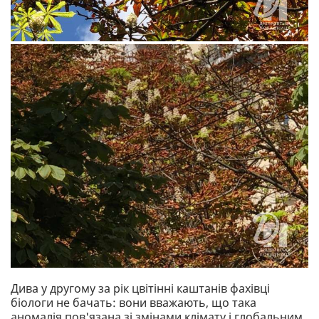
Дива у другому за рік цвітінні каштанів фахівці
біологи не бачать: вони вважають, що така
аномалія пов'язана зі змінами клімату і глобальним