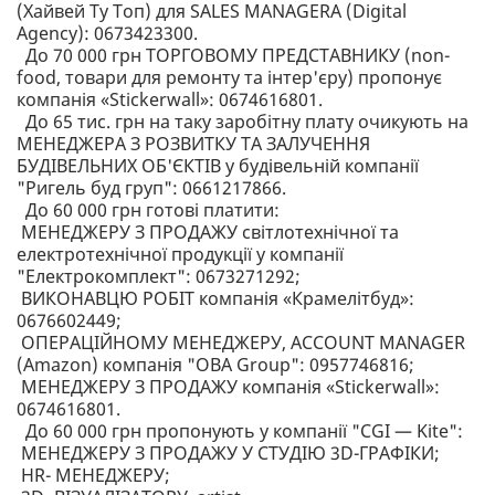
(Хайвей Ту Топ) для SALES MANAGERА (Digital
Agency): 0673423300.
До 70 000 грн ТОРГОВОМУ ПРЕДСТАВНИКУ (non-
food, товари для ремонту та інтер'єру) пропонує
компанія «Stickerwall»: 0674616801.
До 65 тис. грн на таку заробітну плату очикують на
МЕНЕДЖЕРА З РОЗВИТКУ ТА ЗАЛУЧЕННЯ
БУДІВЕЛЬНИХ ОБ'ЄКТІВ у будівельній компанії
"Ригель буд груп": 0661217866.
До 60 000 грн готові платити:
МЕНЕДЖЕРУ З ПРОДАЖУ світлотехнічної та
електротехнічної продукції у компанії
"Електрокомплект": 0673271292;
ВИКОНАВЦЮ РОБІТ компанія «Крамелітбуд»:
0676602449;
ОПЕРАЦІЙНОМУ МЕНЕДЖЕРУ, ACCOUNT MANAGER
(Amazon) компанія "ОВА Group": 0957746816;
МЕНЕДЖЕРУ З ПРОДАЖУ компанія «Stickerwall»:
0674616801.
До 60 000 грн пропонують у компанії "CGI — Kite":
МЕНЕДЖЕРУ З ПРОДАЖУ У СТУДІЮ 3D-ГРАФІКИ;
HR- МЕНЕДЖЕРУ;