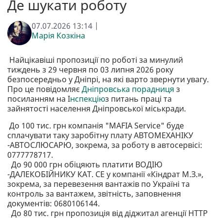
Де шукати роботу
07.07.2026 13:14 |
Марія Козкіна
Найцікавіші пропозиції по роботі за минулий
тиждень з 29 червня по 03 липня 2026 року
безпосередньо у Дніпрі, на які варто звернути увагу.
Про це повідомляє
Дніпровська порадниця
з
посиланням на І
нспекцію
з питань праці та
зайнятості населення Дніпровської міськради.
До 100 тис. грн компанія "MAFIA Service" буде
сплачувати таку заробітну плату АВТОМЕХАНІКУ
-АВТОСЛЮСАРЮ, зокрема, за роботу в автосервісі:
0777778717.
До 90 000 грн обіцяють платити ВОДІЮ
-ДАЛЕКОБІЙНИКУ КАТ. СЕ у компанії «Кіндрат М.З.»,
зокрема, за перевезення вантажів по Україні та
контроль за вантажем, звітність, заповнення
документів: 0680106144.
До 80 тис. грн пропозиція від діджитал агенції HTTP