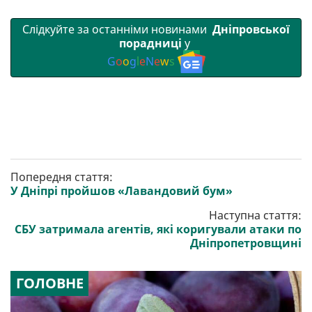
Слідкуйте за останніми новинами
Дніпровської
порадниці
у
G
o
o
g
l
e
N
e
w
s
Попередня стаття:
У Дніпрі пройшов «Лавандовий бум»
Наступна стаття:
СБУ затримала агентів, які коригували атаки по
Дніпропетровщині
ГОЛОВНЕ