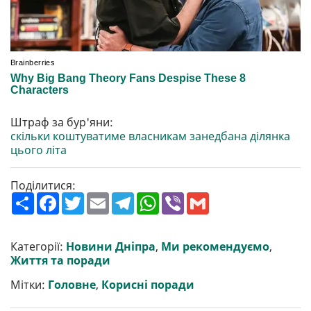
Штраф за бур'яни:
скільки коштуватиме власникам занедбана ділянка
цього літа
Поділитися:
П
F
T
E
T
W
V
G
о
a
w
m
e
h
i
m
ш
c
i
a
l
a
b
a
и
e
t
i
e
t
e
i
р
b
t
l
g
s
r
l
Категорії:
Новини Дніпра
,
Ми рекомендуємо
,
и
o
e
r
A
Життя та поради
т
o
r
a
p
и
k
m
p
Мітки:
Головне
,
Корисні поради