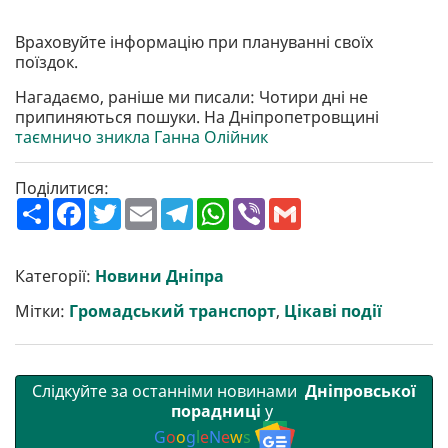
Враховуйте інформацію при плануванні своїх
поїздок.
Нагадаємо, раніше ми писали: Чотири дні не
припиняються пошуки. На Дніпропетровщині
таємничо зникла Ганна Олійник
Поділитися:
П
F
T
E
T
W
V
G
о
a
w
m
e
h
i
m
ш
c
i
a
l
a
b
a
и
e
t
i
e
t
e
i
р
b
t
l
g
s
r
l
Категорії:
Новини Дніпра
и
o
e
r
A
т
o
r
a
p
Мітки:
Громадський транспорт
,
Цікаві події
и
k
m
p
Слідкуйте за останніми новинами
Дніпровської
порадниці
у
G
o
o
g
l
e
N
e
w
s