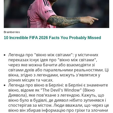
Легенда про "вікно між світами": у містичних
переказах існує ідея про "вікно між світами",
через яке можна бачити або взаємодіяти зі
світами духів або паралельними реальностями. Ці
вікна, згідно з легендами, можуть з'являтися у
різних місцях та часах.
Легенда про вікно в Берліні: в Берліні є знамените
вікно, відоме як "The Devil's Window" (Вікно
Диявола), яке пов'язане з легендою. Кажуть, що
вікно було в будівлі, де диявол нібито зупинявся і
спостерігав за містом. Люди вважали, що через це
вікно він збирав інформацію про гріхи та злочини