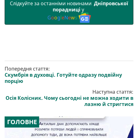
Слідкуйте за останніми новинами
Дніпровської
порадниці
у
G
o
o
g
l
e
N
e
w
s
Попередня стаття:
Скумбрія в духовці. Готуйте одразу подвійну
порцію
Наступна стаття:
Осія Колісник. Чому сьогодні не можна ходити в
лазню й стригтися
ГОЛОВНЕ