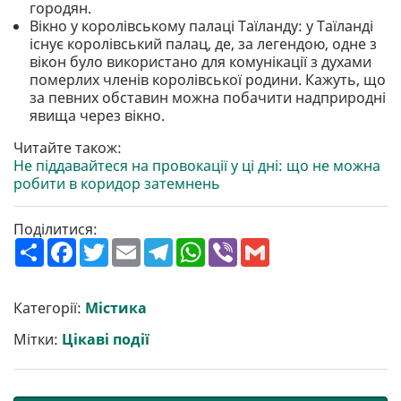
городян.
Вікно у королівському палаці Таїланду: у Таїланді
існує королівський палац, де, за легендою, одне з
вікон було використано для комунікації з духами
померлих членів королівської родини. Кажуть, що
за певних обставин можна побачити надприродні
явища через вікно.
Читайте також:
Не піддавайтеся на провокації у ці дні: що не можна
робити в коридор затемнень
Поділитися:
П
F
T
E
T
W
V
G
о
a
w
m
e
h
i
m
ш
c
i
a
l
a
b
a
и
e
t
i
e
t
e
i
р
b
t
l
g
s
r
l
Категорії:
Містика
и
o
e
r
A
т
o
r
a
p
Мітки:
Цікаві події
и
k
m
p