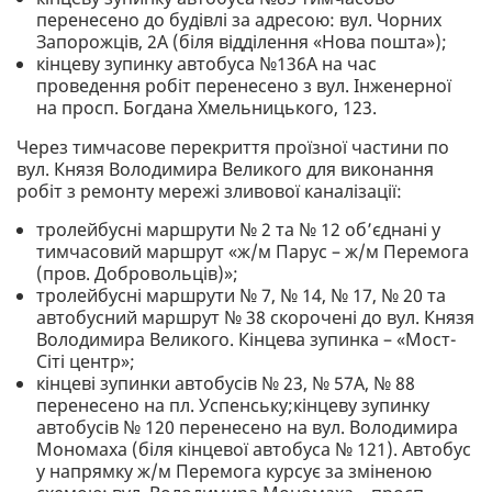
перенесено до будівлі за адресою: вул. Чорних
Запорожців, 2А (біля відділення «Нова пошта»);
кінцеву зупинку автобуса №136А на час
проведення робіт перенесено з вул. Інженерної
на просп. Богдана Хмельницького, 123.
Через тимчасове перекриття проїзної частини по
вул. Князя Володимира Великого для виконання
робіт з ремонту мережі зливової каналізації:
тролейбусні маршрути № 2 та № 12 об’єднані у
тимчасовий маршрут «ж/м Парус – ж/м Перемога
(пров. Добровольців)»;
тролейбусні маршрути № 7, № 14, № 17, № 20 та
автобусний маршрут № 38 скорочені до вул. Князя
Володимира Великого. Кінцева зупинка – «Мост-
Сіті центр»;
кінцеві зупинки автобусів № 23, № 57А, № 88
перенесено на пл. Успенську;кінцеву зупинку
автобусів № 120 перенесено на вул. Володимира
Мономаха (біля кінцевої автобуса № 121). Автобус
у напрямку ж/м Перемога курсує за зміненою