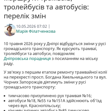
тролейбусів та автобусів:
перелік змін
10.05.2026 07:02 |
Марія Філатченкова
10 травня 2026 року у Дніпрі відбудуться зміни у русі
громадського транспорту. Як курсують трамваї,
тролейбуси та автобуси, повідомляє
Дніпровська порадниця
з посиланням на міську
раду.
У зв'язку з першим етапом ремонту трамвайної колії
на перехресті просп. Богдана Хмельницького та вул.
Чорних Запорожців діятимуть зміни у русі
громадського транспорту:
тимчасово призупинено рух трамвая №16;
автобуси №18, №55 та №151А здійснюють об’їзд
через вул. Краснопільську;
кінцеву зупинку автобуса №85 тимчасово