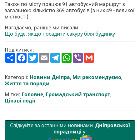
Також по місту працює 91 автобусний маршрут з
загальною кількістю 369 автобусів (з них 49 - великої
місткості).
Нагадаємо, раніше ми писали
Що буде, якщо посадити сакуру біля будинку
Поділитися:
П
F
T
E
T
W
V
G
о
a
w
m
e
h
i
m
ш
c
i
a
l
a
b
a
и
e
t
i
e
t
e
i
р
b
t
l
g
s
r
l
Категорії:
Новини Дніпра
,
Ми рекомендуємо
,
и
o
e
r
A
Життя та поради
т
o
r
a
p
и
k
m
p
Мітки:
Головне
,
Громадський транспорт
,
Цікаві події
Слідкуйте за останніми новинами
Дніпровської
порадниці
у
G
o
o
g
l
e
N
e
w
s