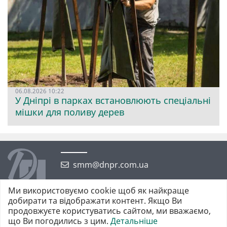
06.08.2026 10:22
У Дніпрі в парках встановлюють спеціальні
мішки для поливу дерев
smm@dnpr.com.ua
Ми використовуємо cookie щоб як найкраще
добирати та відображати контент. Якщо Ви
продовжуєте користуватись сайтом, ми вважаємо,
що Ви погодились з цим.
Детальніше
©2026 https://dnpr.com.ua Дніпровська порадниця