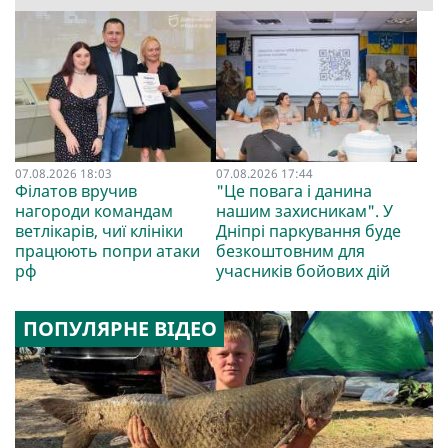
07.08.2026 18:03
07.08.2026 17:44
Філатов вручив
"Це повага і данина
нагороди командам
нашим захисникам". У
ветлікарів, чиї клініки
Дніпрі паркування буде
працюють попри атаки
безкоштовним для
рф
учасників бойових дій
ПОПУЛЯРНЕ ВІДЕО