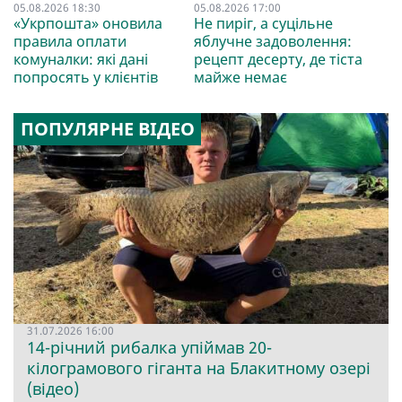
05.08.2026 18:30
05.08.2026 17:00
«Укрпошта» оновила
Не пиріг, а суцільне
правила оплати
яблучне задоволення:
комуналки: які дані
рецепт десерту, де тіста
попросять у клієнтів
майже немає
ПОПУЛЯРНЕ ВІДЕО
31.07.2026 16:00
14-річний рибалка упіймав 20-
кілограмового гіганта на Блакитному озері
(відео)