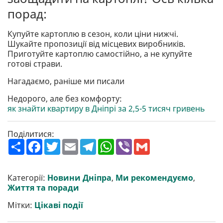
порад:
Купуйте картоплю в сезон, коли ціни нижчі.
Шукайте пропозиції від місцевих виробників.
Приготуйте картоплю самостійно, а не купуйте
готові страви.
Нагадаємо, раніше ми писали
Недорого, але без комфорту:
як знайти квартиру в Дніпрі за 2,5-5 тисяч гривень
Поділитися:
П
F
T
E
T
W
V
G
о
a
w
m
e
h
i
m
ш
c
i
a
l
a
b
a
и
e
t
i
e
t
e
i
р
b
t
l
g
s
r
l
Категорії:
Новини Дніпра
,
Ми рекомендуємо
,
и
o
e
r
A
Життя та поради
т
o
r
a
p
и
k
m
p
Мітки:
Цікаві події