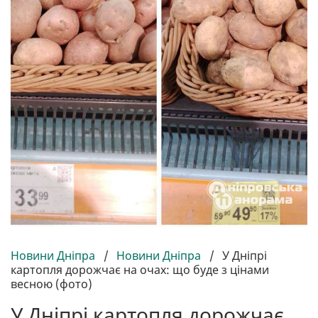
Новини Дніпра
/
Новини Дніпра
/
У Дніпрі
картопля дорожчає на очах: що буде з цінами
весною (фото)
У Дніпрі картопля дорожчає