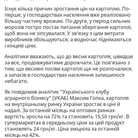
Існує кілька причин зростання цін на картоплю. По-
перше, у господарствах населення вже реалізовано
більшу частину врожаю. По-друге, у період сильних
морозів гостро постає питання зберігання картоплі,
щоб вона не зіпсувалася. У зв'язку з цим витрати
виробників збільшуються, а водночас піднімаються
і кінцеві ціни.
Аналітики вважають, що до весни картопля, швидше
за все, продовжуватиме дорожчати. Це пов'язано з
тим, що весняні посіви картоплі ще не розпочалися,
а запасів в господарствах населення залишилося
небагато.
Як повідомив аналітик "Українського клубу
аграрного бізнесу" (УКАБ) Максим Гопка, картопля
на внутрішньому ринку України зростає в ціні й
надалі. За останній місяць на оптових ринках
вартість зросла на 72% та становить 15,50 грн/кг. В
супермаркетах в середньому ціни за цей продукт
становлять 24 грн/кг. Ціна зміцніла за останній
місяць на 42%.