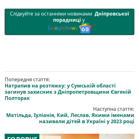
Слідкуйте за останніми новинами
Дніпровської
порадниці
у
G
o
o
g
l
e
N
e
w
s
Попередня стаття:
Натрапив на розтяжку: у Сумській області
загинув захисник з Дніпропетровщини Євгеній
Полторак
Наступна стаття:
Матільда, Іуліанія, Кий, Леслав. Якими іменами
називали дітей в Україні у 2023 році