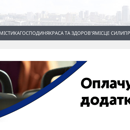
МІСТИКА
ГОСПОДИНЯ
КРАСА ТА ЗДОРОВ’Я
МІСЦЕ СИЛИ
ПР