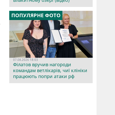
Блакитному озері (відео)
ПОПУЛЯРНЕ ФОТО
е
07.08.2026 18:03
Філатов вручив нагороди
командам ветлікарів, чиї клініки
працюють попри атаки рф