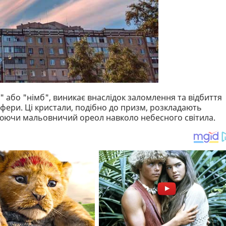
" або "німб", виникає внаслідок заломлення та відбиття
фери. Ці кристали, подібно до призм, розкладають
орюючи мальовничий ореол навколо небесного світила.