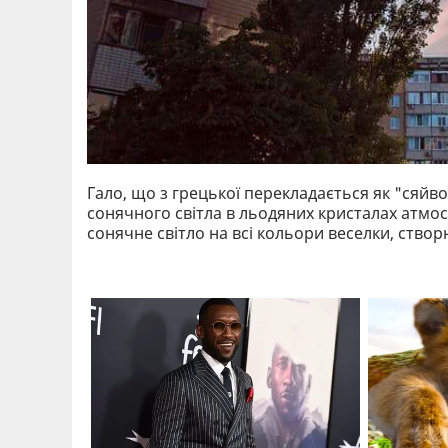
Гало, що з грецької перекладається як "сяйво
сонячного світла в льодяних кристалах атмос
сонячне світло на всі кольори веселки, ств