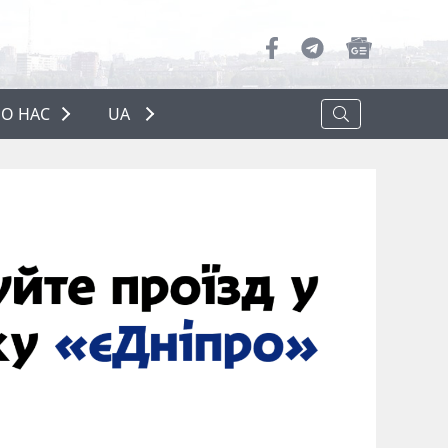
О НАС
UA
ПРО НАС
РЕКЛАМА
ПОЛІТИКА КОНФІДЕНЦІЙНОСТІ