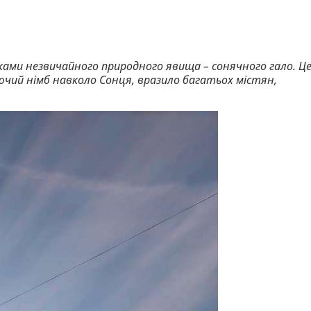
ками незвичайного природного явища – сонячного гало. Ц
чий німб навколо Сонця, вразило багатьох містян,