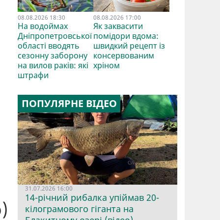
08.08.2026 18:30
08.08.2026 17:00
На водоймах
Як заквасити
Дніпропетровської
помідори вдома:
області вводять
швидкий рецепт із
сезонну заборону
консервованим
на вилов раків: які
хріном
штрафи
ПОПУЛЯРНЕ ВІДЕО
31.07.2026 16:00
14-річний рибалка упіймав 20-
)
кілограмового гіганта на