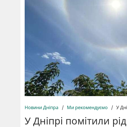
Новини Дніпра
/
Ми рекомендуємо
/
У Дн
У Дніпрі помітили рі