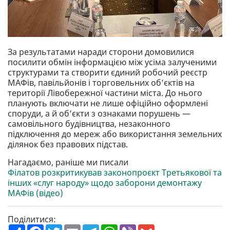
За результатами наради сторони домовилися
посилити обмін інформацією між усіма залученими
структурами та створити єдиний робочий реєстр
МАФів, павільйонів і торговельних об’єктів на
території Лівобережної частини міста. До нього
планують включати не лише офіційно оформлені
споруди, а й об’єкти з ознаками порушень —
самовільного будівництва, незаконного
підключення до мереж або використання земельних
ділянок без правових підстав.
Нагадаємо, раніше ми писали
Філатов розкритикував законопроєкт Третьякової та
інших «слуг народу» щодо заборони демонтажу
МАФів (відео)
Поділитися:
П
F
T
E
T
W
V
G