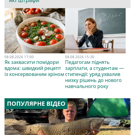
08.08.2026 17:00
08.08.2026 15:30
Як заквасити помідори
Педагогам піднять
вдома: швидкий рецепт
зарплати, а студентам —
із консервованим хріном
стипендії: уряд ухвалив
низку рішень до нового
навчального року
ПОПУЛЯРНЕ ВІДЕО