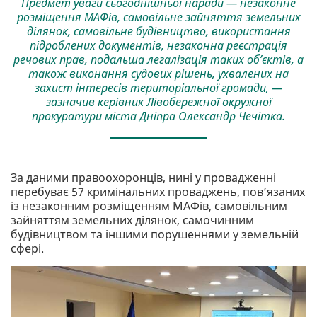
Предмет уваги сьогоднішньої наради — незаконне
розміщення МАФів, самовільне зайняття земельних
ділянок, самовільне будівництво, використання
підроблених документів, незаконна реєстрація
речових прав, подальша легалізація таких об’єктів, а
також виконання судових рішень, ухвалених на
захист інтересів територіальної громади, —
зазначив керівник Лівобережної окружної
прокуратури міста Дніпра Олександр Чечітка.
За даними правоохоронців, нині у провадженні
перебуває 57 кримінальних проваджень, пов’язаних
із незаконним розміщенням МАФів, самовільним
зайняттям земельних ділянок, самочинним
будівництвом та іншими порушеннями у земельній
сфері.