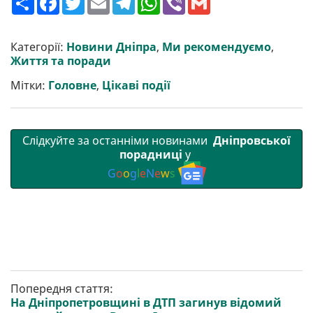
о
a
w
m
e
h
i
m
ш
c
i
a
l
a
b
a
и
e
t
i
e
t
e
i
р
b
t
l
g
s
r
l
Категорії:
Новини Дніпра
,
Ми рекомендуємо
,
и
o
e
r
A
Життя та поради
т
o
r
a
p
и
k
m
p
Мітки:
Головне
,
Цікаві події
Слідкуйте за останніми новинами
Дніпровської
порадниці
у
G
o
o
g
l
e
N
e
w
s
Попередня стаття:
На Дніпропетровщині в ДТП загинув відомий