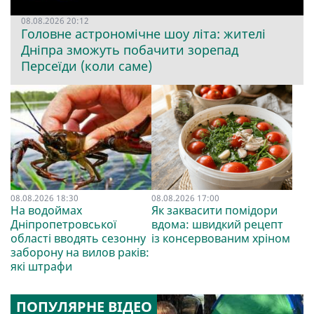
08.08.2026 20:12
Головне астрономічне шоу літа: жителі
Дніпра зможуть побачити зорепад
Персеїди (коли саме)
08.08.2026 18:30
08.08.2026 17:00
На водоймах
Як заквасити помідори
Дніпропетровської
вдома: швидкий рецепт
області вводять сезонну
із консервованим хріном
заборону на вилов раків:
які штрафи
ПОПУЛЯРНЕ ВІДЕО