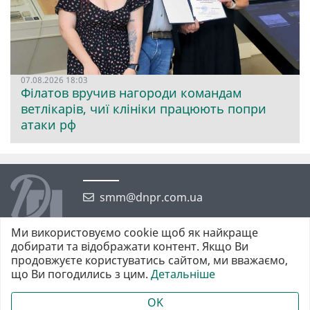
07.08.2026 18:03
Філатов вручив нагороди командам
ветлікарів, чиї клініки працюють попри
атаки рф
smm@dnpr.com.ua
Ми використовуємо cookie щоб як найкраще
добирати та відображати контент. Якщо Ви
продовжуєте користуватись сайтом, ми вважаємо,
що Ви погодились з цим.
Детальніше
©2026 https://dnpr.com.ua Дніпровська порадниця
Всі права захищені. При повному або частковому використанні
OK
матеріалів обов'язкове активне гіперпосилання у першому абзаці.