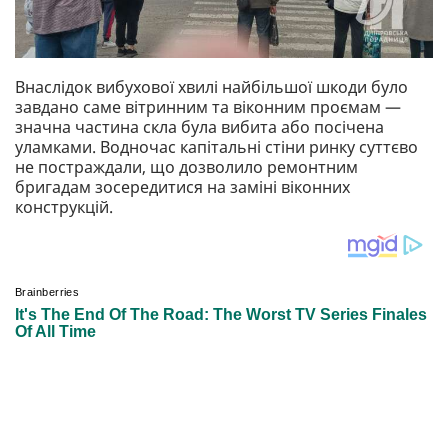
Внаслідок вибухової хвилі найбільшої шкоди було
завдано саме вітринним та віконним проємам —
значна частина скла була вибита або посічена
уламками. Водночас капітальні стіни ринку суттєво
не постраждали, що дозволило ремонтним
бригадам зосередитися на заміні віконних
конструкцій.