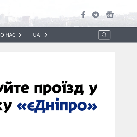
О НАС
UA
ПРО НАС
РЕКЛАМА
ПОЛІТИКА КОНФІДЕНЦІЙНОСТІ