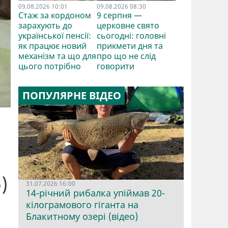
09.08.2026 10:01
09.08.2026 08:30
Стаж за кордоном
9 серпня —
зарахують до
церковне свято
української пенсії:
сьогодні: головні
як працює новий
прикмети дня та
механізм та що для
про що не слід
цього потрібно
говорити
ПОПУЛЯРНЕ ВІДЕО
)
31.07.2026 16:00
14-річний рибалка упіймав 20-
кілограмового гіганта на
Блакитному озері (відео)