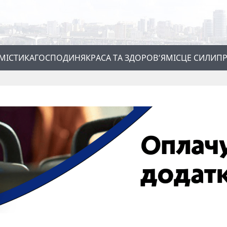
МІСТИКА
ГОСПОДИНЯ
КРАСА ТА ЗДОРОВ’Я
МІСЦЕ СИЛИ
ПР