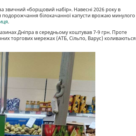
а звичний «борщовий набір». Навесні 2026 року в
ли подорожчання білокачанної капусти врожаю минулого
иця
.
газинах Дніпра в середньому коштував 7-9 грн. Проте
рних торгових мережах (АТБ, Сільпо, Варус) коливаються