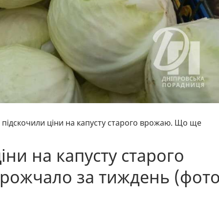
і підскочили ціни на капусту старого врожаю. Що ще
іни на капусту старого
рожчало за тиждень (фото