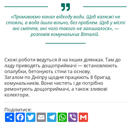
«Промиваємо канал відходу води. Щоб калюжі не
стояли, а вода йшла вільно, без проблем. Щоб у місті
ані сміття, ані чого такого не залишалося», —
розповів комунальник Віталій.
Схожі роботи ведуться й на інших ділянках. Там до
ладу приводять дощоприймачі — встановлюють
опалубки, бетонують стіни та основу.
Загалом по Дніпру щодня працюють 8 бригад
комунальників. Вони чистять і де потрібно
ремонтують дощоприймачі, а також зливові
колектори.
Поділитися:
П
F
T
E
T
W
V
G
о
a
w
m
e
h
i
m
ш
c
i
a
l
a
b
a
и
e
t
i
e
t
e
i