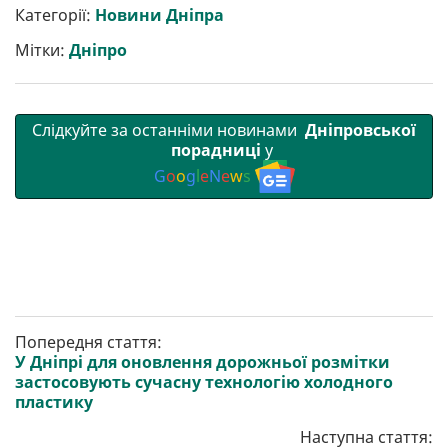
р
b
t
l
g
s
r
l
Категорії:
Новини Дніпра
и
o
e
r
A
т
o
r
a
p
Мітки:
Дніпро
и
k
m
p
Слідкуйте за останніми новинами
Дніпровської
порадниці
у
G
o
o
g
l
e
N
e
w
s
Попередня стаття:
У Дніпрі для оновлення дорожньої розмітки
застосовують сучасну технологію холодного
пластику
Наступна стаття: