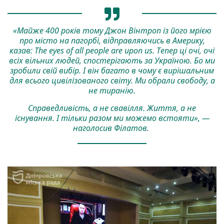
«Майже 400 років тому Джон Вінтроп із його мрією
про місто на пагорбі, відправляючись в Америку,
казав: The eyes of all people are upon us. Тепер ці очі, очі
всіх вільних людей, спостерігають за Україною. Бо ми
зробили свій вибір. І він багато в чому є вирішальним
для всього цивілізованого світу. Ми обрали свободу, а
не тиранію.
Справедливість, а не свавілля. Життя, а не
існування. І тільки разом ми можемо встояти», —
наголосив Філатов.