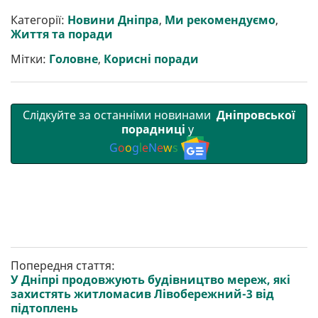
Категорії:
Новини Дніпра
,
Ми рекомендуємо
,
Життя та поради
Мітки:
Головне
,
Корисні поради
Слідкуйте за останніми новинами
Дніпровської
порадниці
у
G
o
o
g
l
e
N
e
w
s
Попередня стаття:
У Дніпрі продовжують будівництво мереж, які
захистять житломасив Лівобережний-3 від
підтоплень