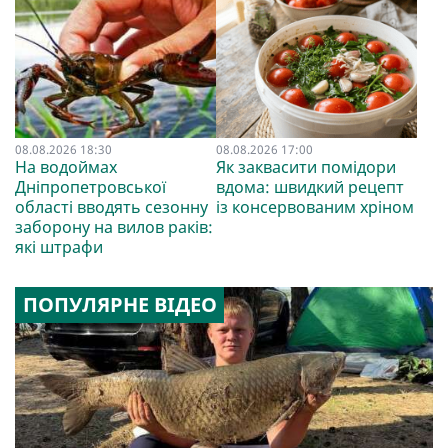
08.08.2026 18:30
08.08.2026 17:00
На водоймах
Як заквасити помідори
Дніпропетровської
вдома: швидкий рецепт
області вводять сезонну
із консервованим хріном
заборону на вилов раків:
які штрафи
ПОПУЛЯРНЕ ВІДЕО