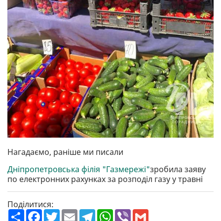
Нагадаємо, раніше ми писали
Дніпропетровська філія "Газмережі"
зробила заяву
по електронних рахунках за розподіл газу у травні
Поділитися:
П
F
T
E
T
W
V
G
о
a
w
m
e
h
i
m