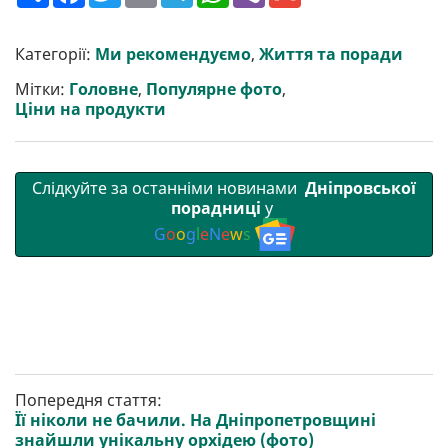
ш
c
i
a
l
a
b
a
и
e
t
i
e
t
e
i
р
b
t
l
g
s
r
l
Категорії:
Ми рекомендуємо
,
Життя та поради
и
o
e
r
A
т
o
r
a
p
Мітки:
Головне
,
Популярне фото
,
и
k
m
p
Ціни на продукти
Слідкуйте за останніми новинами
Дніпровської
порадниці
у
G
o
o
g
l
e
N
e
w
s
Попередня стаття:
Її ніколи не бачили. На Дніпропетровщині
знайшли унікальну орхідею (фото)