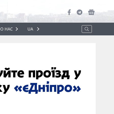
О НАС
UA
ПРО НАС
РЕКЛАМА
ПОЛІТИКА КОНФІДЕНЦІЙНОСТІ