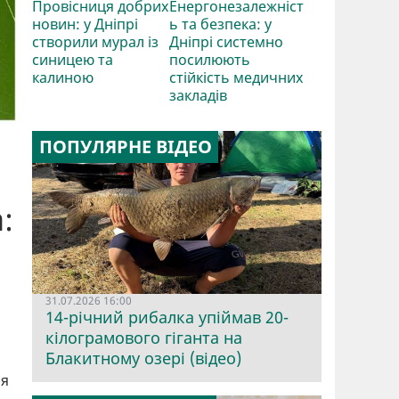
Провісниця добрих
Енергонезалежніст
новин: у Дніпрі
ь та безпека: у
створили мурал із
Дніпрі системно
синицею та
посилюють
калиною
стійкість медичних
закладів
ПОПУЛЯРНЕ ВІДЕО
:
31.07.2026 16:00
14-річний рибалка упіймав 20-
кілограмового гіганта на
Блакитному озері (відео)
ся