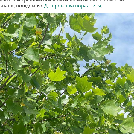
ьпани, повідомляє
Дніпровська порадниця
.