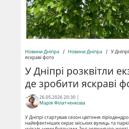
Новини Дніпра
/
Новини Дніпра
/
У Дніпр
яскраві фото
У Дніпрі розквітли е
де зробити яскраві ф
26.05.2026 20:30 |
Марія Філатченкова
У Дніпрі стартував сезон цвітіння ліріодендр
найефектніших окрас міських вулиць та паркі
унікальними бутонами. Їхні зеленувато-жовт