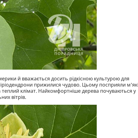
Америки й вважається досить рідкісною культурою для
і ліріодендрони прижилися чудово. Цьому посприяли м'як
 та теплий клімат. Найкомфортніше дерева почуваються у
них вітрів.