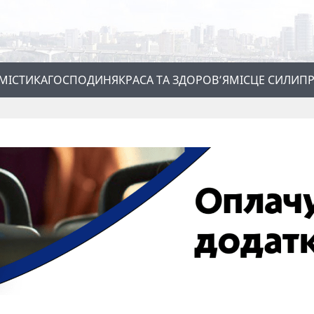
МІСТИКА
ГОСПОДИНЯ
КРАСА ТА ЗДОРОВ’Я
МІСЦЕ СИЛИ
ПР