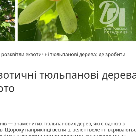
і розквітли екзотичні тюльпанові дерева: де зробити
кзотичні тюльпанові дерева
ото
онів — знаменитих тюльпанових дерев, які є однією з
в. Щороку наприкінці весни ці зелені велетні вкривають
і квіти з яскравими помаранчевими вкрапленнями за