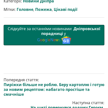
Категорії:
Новини Дніпра
и
o
e
r
A
т
o
r
a
p
Мітки:
Головне
,
Пожежа
,
Цікаві події
и
k
m
p
Слідкуйте за останніми новинами
Дніпровської
порадниці
у
G
o
o
g
l
e
N
e
w
s
Попередня стаття:
Пиріжки більше не роблю. Беру картоплю і готую
за новим рецептом: набагато простіше та
смачніше
Наступна стаття:
На щиті повернувся додому Героєм.