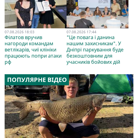
07.08.2026 18:03
07.08.2026 17:44
Філатов вручив
"Це повага і данина
нагороди командам
нашим захисникам". У
ветлікарів, чиї клініки
Дніпрі паркування буде
працюють попри атаки
безкоштовним для
рф
учасників бойових дій
ПОПУЛЯРНЕ ВІДЕО