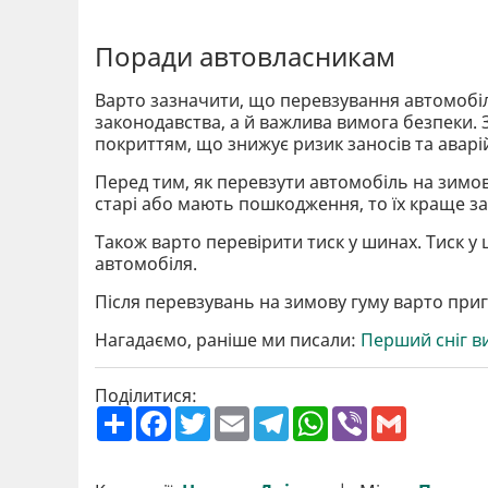
Поради автовласникам
Варто зазначити, що перевзування автомобіл
законодавства, а й важлива вимога безпеки.
покриттям, що знижує ризик заносів та аварі
Перед тим, як перевзути автомобіль на зимо
старі або мають пошкодження, то їх краще за
Також варто перевірити тиск у шинах. Тиск 
автомобіля.
Після перевзувань на зимову гуму варто приг
Нагадаємо, раніше ми писали:
Перший сніг в
Поділитися:
П
F
T
E
T
W
V
G
о
a
w
m
e
h
i
m
ш
c
i
a
l
a
b
a
и
e
t
i
e
t
e
i
р
b
t
l
g
s
r
l