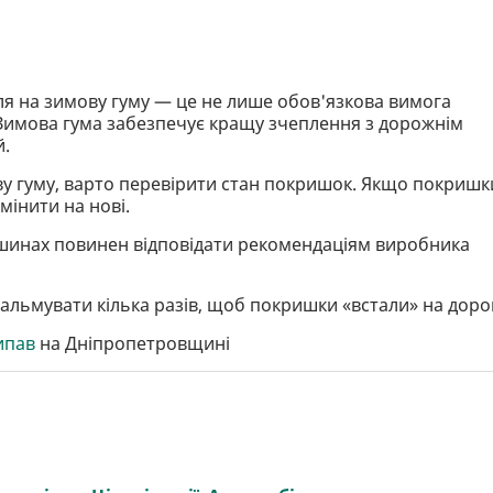
я на зимову гуму — це не лише обов'язкова вимога
 Зимова гума забезпечує кращу зчеплення з дорожнім
й.
ву гуму, варто перевірити стан покришок. Якщо покришк
мінити на нові.
у шинах повинен відповідати рекомендаціям виробника
альмувати кілька разів, щоб покришки «встали» на доро
ипав
на Дніпропетровщині