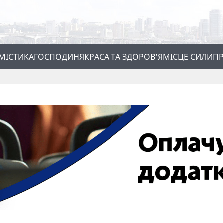
МІСТИКА
ГОСПОДИНЯ
КРАСА ТА ЗДОРОВ’Я
МІСЦЕ СИЛИ
ПР