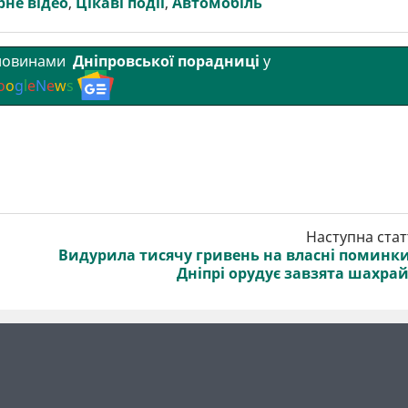
рне відео
,
Цікаві події
,
Автомобіль
 новинами
Дніпровської порадниці
у
o
o
g
l
e
N
e
w
s
Наступна стат
Видурила тисячу гривень на власні поминки
Дніпрі орудує завзята шахра