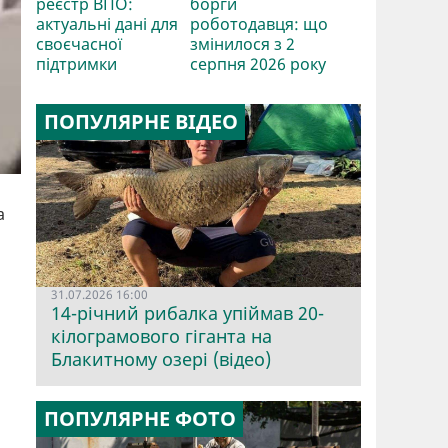
реєстр ВПО:
борги
актуальні дані для
роботодавця: що
своєчасної
змінилося з 2
підтримки
серпня 2026 року
ПОПУЛЯРНЕ ВІДЕО
а
31.07.2026 16:00
14-річний рибалка упіймав 20-
кілограмового гіганта на
Блакитному озері (відео)
ПОПУЛЯРНЕ ФОТО