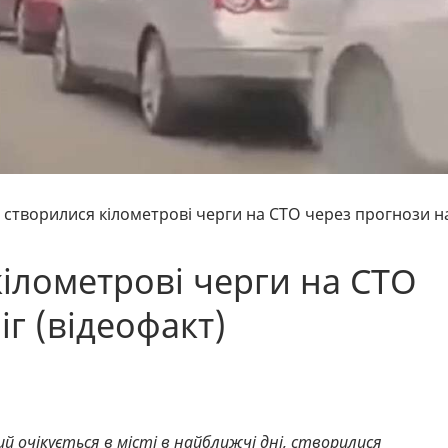
і створилися кілометрові черги на СТО через прогнози н
кілометрові черги на СТО
іг (відеофакт)
кий очікується в місті в найближчі дні, створилися