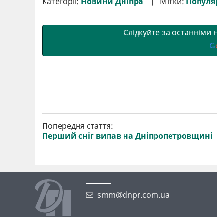
Категорії:
Новини Дніпра
Мітки:
Популя
и
o
e
r
A
т
o
r
a
p
и
k
m
p
Слідкуйте за останніми
G
Попередня стаття:
Перший сніг випав на Дніпропетровщині
smm@dnpr.com.ua