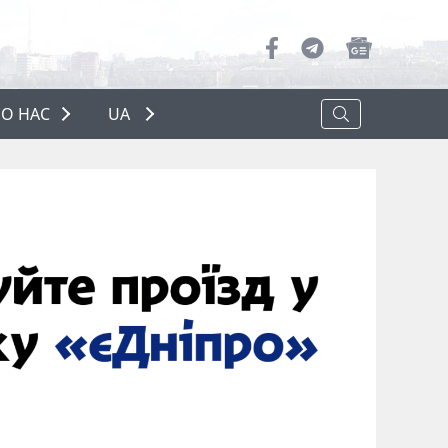
О НАС
UA
ПРО НАС
РЕКЛАМА
ПОЛІТИКА КОНФІДЕНЦІЙНОСТІ