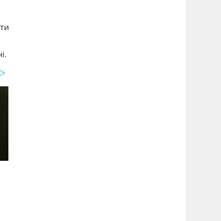
йти
і.