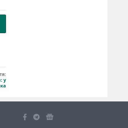
тя:
: у
йка