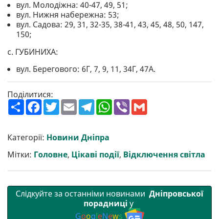
вул. Молодіжна: 40-47, 49, 51;
вул. Нижня набережна: 53;
вул. Садова: 29, 31, 32-35, 38-41, 43, 45, 48, 50, 147,
150;
с. ГУБИНИХА:
вул. Берегового: 6Г, 7, 9, 11, 34Г, 47А.
Поділитися:
П
F
T
E
T
W
V
G
о
a
w
m
e
h
i
m
ш
c
i
a
l
a
b
a
и
e
t
i
e
t
e
i
р
b
t
l
g
s
r
l
Категорії:
Новини Дніпра
и
o
e
r
A
т
o
r
a
p
Мітки:
Головне
,
Цікаві події
,
Відключення світла
и
k
m
p
Слідкуйте за останніми новинами
Дніпровської
порадниці
у
G
o
o
g
l
e
N
e
w
s