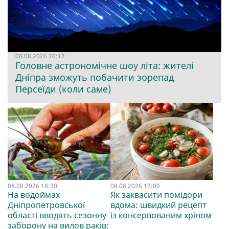
08.08.2026 20:12
Головне астрономічне шоу літа: жителі
Дніпра зможуть побачити зорепад
Персеїди (коли саме)
08.08.2026 18:30
08.08.2026 17:00
На водоймах
Як заквасити помідори
Дніпропетровської
вдома: швидкий рецепт
області вводять сезонну
із консервованим хріном
заборону на вилов раків: