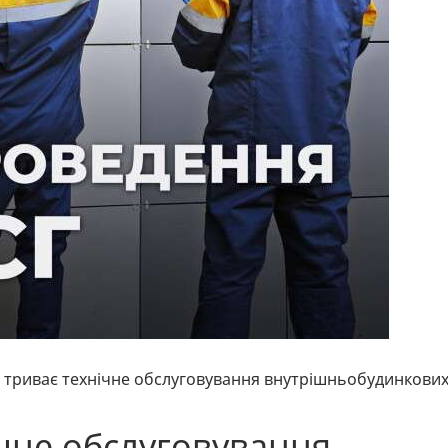
і триває технічне обслуговування внутрішньобудинкови
ічне обслуговування