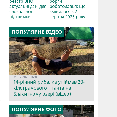
реєстр ВПО:
борги
актуальні дані для
роботодавця: що
своєчасної
змінилося з 2
підтримки
серпня 2026 року
ПОПУЛЯРНЕ ВІДЕО
31.07.2026 16:00
14-річний рибалка упіймав 20-
кілограмового гіганта на
Блакитному озері (відео)
х
ПОПУЛЯРНЕ ФОТО