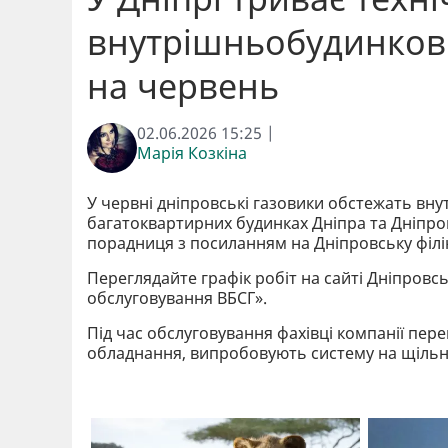
внутрішньобудинкови
на червень
02.06.2026 15:25 |
Марія Козкіна
У червні дніпровські газовики обстежать вн
багатоквартирних будинках Дніпра та Дніпро
порадниця з посиланням на Дніпровську філі
Переглядайте графік робіт на сайті Дніпровськ
обслуговування ВБСГ».
Під час обслуговування фахівці компанії пере
обладнання, випробовують систему на щільніс