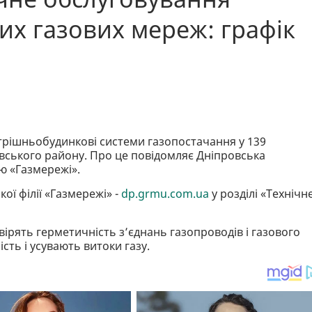
х газових мереж: графік
утрішньобудинкові системи газопостачання у 139
вського району. Про це повідомляє Дніпровська
ю «Газмережі».
ої філії «Газмережі» -
dp.grmu.com.ua
у розділі «Технічн
вірять герметичність з’єднань газопроводів і газового
ть і усувають витоки газу.