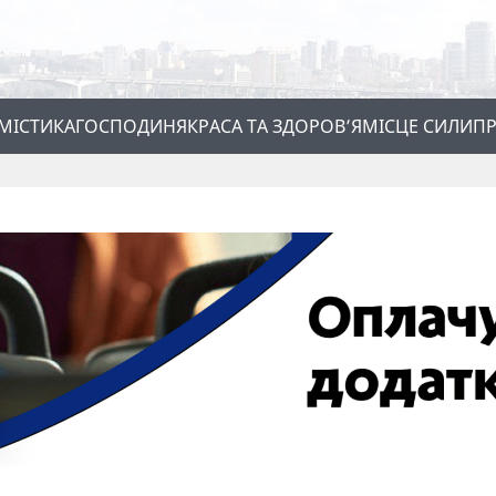
МІСТИКА
ГОСПОДИНЯ
КРАСА ТА ЗДОРОВ’Я
МІСЦЕ СИЛИ
ПР