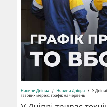
Новини Дніпра
/
Новини Дніпра
/
У Дніпр
газових мереж: графік на червень
У Дніпрі триває техн