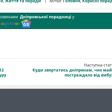
мо
,
Життя та поради
Мітки:
Головне
,
Корисні пора
 новинами
Дніпровської порадниці
у
o
o
g
l
e
N
e
w
s
Наступна стат
12
Куди звертатись дніпрянам, чиє ма
уру
постраждало від вибу