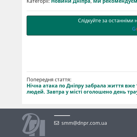
Категорії:
Новини Дніпра
,
Ми рекомендує
и
o
e
r
A
т
o
r
a
p
и
k
m
p
Слідкуйте за останніми
G
Попередня стаття:
Нічна атака по Дніпру забрала життя вже 
людей. Завтра у місті оголошено день тра
smm@dnpr.com.ua