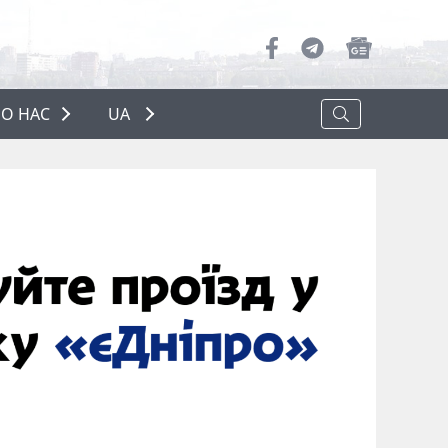
О НАС
UA
ПРО НАС
РЕКЛАМА
ПОЛІТИКА КОНФІДЕНЦІЙНОСТІ