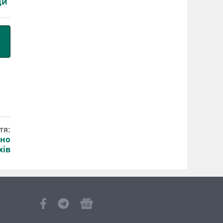
ди
тя:
йно
хів