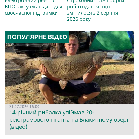
Електронний реєстр
Страховий стаж і борги
ВПО: актуальні дані для
роботодавця: що
своєчасної підтримки
змінилося з 2 серпня
2026 року
ПОПУЛЯРНЕ ВІДЕО
31.07.2026 16:00
14-річний рибалка упіймав 20-
кілограмового гіганта на Блакитному озері
(відео)