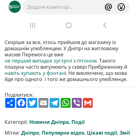
Скоріше за все, хтось прийшов до магазину із
домашнім улюбленцем. У Дніпрі на житловому
масиві Перемога це вже
не перший випадок зустрічі з пітоном
. Такого
плазуна часто вигулюють у сквері Прибрежному й
навіть купають у фонтан
і. Не виключено, що мова
йде про одного і того же домашнього улюбленця.
Поділитися:
П
F
T
E
T
W
V
G
о
a
w
m
e
h
i
m
ш
c
i
a
l
a
b
a
и
e
t
i
e
t
e
i
р
b
t
l
g
s
r
l
Категорії:
Новини Дніпра
,
Події
и
o
e
r
A
т
o
r
a
p
Мітки:
Дніпро
,
Популярне відео
,
Цікаві події
,
Змії
и
k
m
p