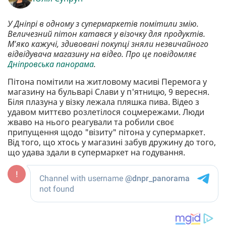
У Дніпрі в одному з супермаркетів помітили змію.
Величезний пітон катався у візочку для продуктів.
М'яко кажучі, здивовані покупці зняли незвичайного
відвідувача магазину на відео. Про це повідомляє
Дніпровська панорама
.
Пітона помітили на житловому масиві Перемога у
магазину на бульварі Слави у п'ятницю, 9 вересня.
Біля плазуна у візку лежала пляшка пива. Відео з
удавом миттєво розлетілося соцмережами. Люди
жваво на нього реагували та робили своє
припущення щодо "візиту" пітона у супермаркет.
Від того, що хтось у магазині забув дружину до того,
що удава здали в супермаркет на годування.