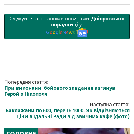
Слідкуйте за останніми новинами
Дніпровської
порадниці
у
G
o
o
g
l
e
N
e
w
s
Попередня стаття:
При виконанні бойового завдання загинув
Герой з Нікополя
Наступна стаття:
Баклажани по 600, перець 1000. Як відрізняються
ціни в їдальні Ради від звичних кафе (фото)
ГОЛОВНЕ