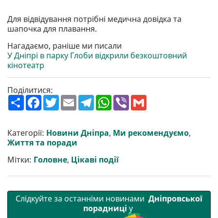
Для відвідування потрібні медична довідка та
шапочка для плавання.
Нагадаємо, раніше ми писали
У Дніпрі в парку Глоби відкрили безкоштовний
кінотеатр
Поділитися:
П
F
T
E
T
W
V
G
о
a
w
m
e
h
i
m
ш
c
i
a
l
a
b
a
и
e
t
i
e
t
e
i
р
b
t
l
g
s
r
l
Категорії:
Новини Дніпра
,
Ми рекомендуємо
,
и
o
e
r
A
Життя та поради
т
o
r
a
p
и
k
m
p
Мітки:
Головне
,
Цікаві події
Слідкуйте за останніми новинами
Дніпровської
порадниці
у