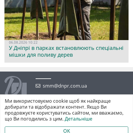
06.08.2026 10:22
У Дніпрі в парках встановлюють спеціальні
мішки для поливу дерев
smm@dnpr.com.ua
Ми використовуємо cookie щоб як найкраще
добирати та відображати контент. Якщо Ви
продовжуєте користуватись сайтом, ми вважаємо,
що Ви погодились з цим.
Детальніше
©2026 https://dnpr.com.ua Дніпровська порадниця
Всі права захищені. При повному або частковому використанні
OK
матеріалів обов'язкове активне гіперпосилання у першому абзаці.