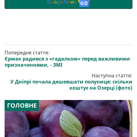
G
o
o
g
l
e
N
e
w
s
Попередня стаття:
Єрмак радився з «гадалкою» перед важливими
призначеннями, - ЗМІ
Наступна стаття:
У Дніпрі почала дешевшати полуниця: скільки
коштує на Озерці (фото)
ГОЛОВНЕ