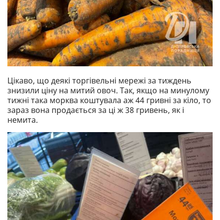
Цікаво, що деякі торгівельні мережі за тиждень
знизили ціну на митий овоч. Так, якщо на минулому
тижні така морква коштувала аж 44 гривні за кіло, то
зараз вона продається за ці ж 38 гривень, як і
немита.