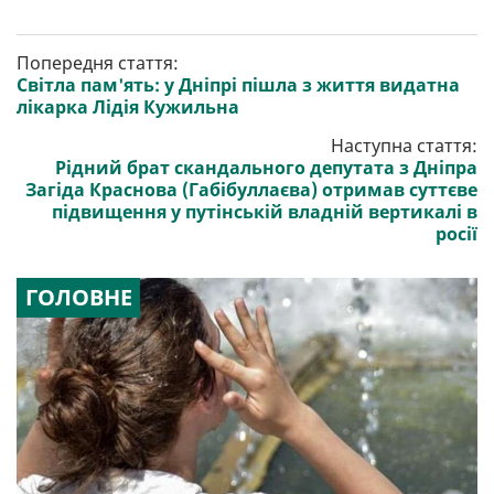
Попередня стаття:
Світла пам'ять: у Дніпрі пішла з життя видатна
лікарка Лідія Кужильна
Наступна стаття:
Рідний брат скандального депутата з Дніпра
Загіда Краснова (Габібуллаєва) отримав суттєве
підвищення у путінській владній вертикалі в
росії
ГОЛОВНЕ