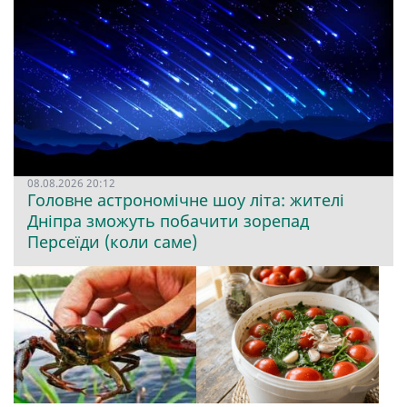
08.08.2026 20:12
Головне астрономічне шоу літа: жителі
Дніпра зможуть побачити зорепад
Персеїди (коли саме)