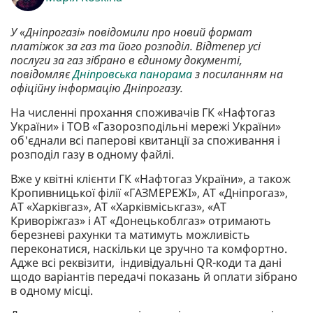
У «Дніпрогазі» повідомили про новий формат
платіжок за газ та його розподіл. Відтепер усі
послуги за газ зібрано в єдиному документі,
повідомляє
Дніпровська панорама
з посиланням на
офіційну інформацію Дніпрогазу.
На численні прохання споживачів ГК «Нафтогаз
України» і ТОВ «Газорозподільні мережі України»
об'єднали всі паперові квитанції за споживання і
розподіл газу в одному файлі.
Вже у квітні клієнти ГК «Нафтогаз України», а також
Кропивницької філії «ГАЗМЕРЕЖІ», АТ «Дніпрогаз»,
АТ «Харківгаз», АТ «Харківміськгаз», «АТ
Криворіжгаз» і АТ «Донецькоблгаз» отримають
березневі рахунки та матимуть можливість
переконатися, наскільки це зручно та комфортно.
Адже всі реквізити, індивідуальні QR-коди та дані
щодо варіантів передачі показань й оплати зібрано
в одному місці.