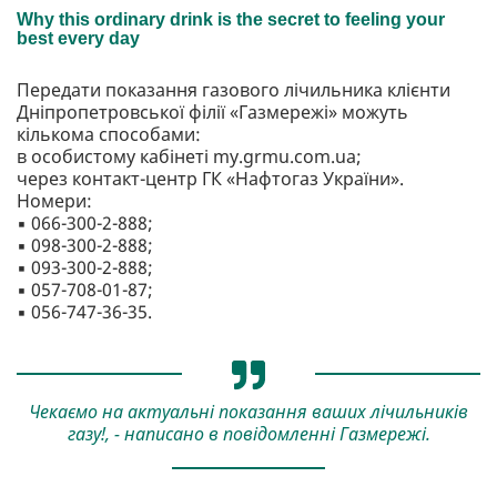
Передати показання газового лічильника клієнти
Дніпропетровської філії «Газмережі» можуть
кількома способами:
в особистому кабінеті my.grmu.com.ua;
через контакт-центр ГК «Нафтогаз України».
Номери:
▪️ 066-300-2-888;
▪️ 098-300-2-888;
▪️ 093-300-2-888;
▪️ 057-708-01-87;
▪️ 056-747-36-35.
Чекаємо на актуальні показання ваших лічильників
газу!, - написано в повідомленні Газмережі.