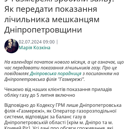
Як передати показання
лічильника мешканцям
Дніпропетровщини
02.07.2024 09:00 |
Марія Козкіна
На календарі початок нового місяця, а це означає, що
час передавати показання лічильників газу. Про це
повідомляє
Дніпровська порадниця
з посиланням на
Дніпропетровська філія "Газмережі".
Чекаємо від наших клієнтів показання приладів
обліку газу до 5 липня включно
Відповідно до Кодексу ГРМ лише Дніпропетровська
філія «Газмережі», як Оператор газорозподільної
системи, відповідає за баланс газу в
Дніпропетровській області (крім м. Дніпро та м.
Кривий Ріг). Усі дані про обсяги споживання, які