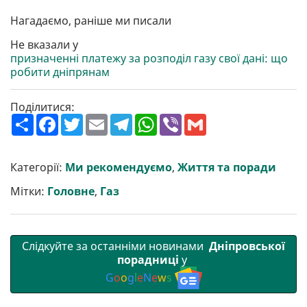
Нагадаємо, раніше ми писали
Не вказали у
призначенні платежу за розподіл газу свої дані: що
робити дніпрянам
Поділитися:
П
F
T
E
T
W
V
G
о
a
w
m
e
h
i
m
ш
c
i
a
l
a
b
a
и
e
t
i
e
t
e
i
р
b
t
l
g
s
r
l
Категорії:
Ми рекомендуємо
,
Життя та поради
и
o
e
r
A
т
o
r
a
p
Мітки:
Головне
,
Газ
и
k
m
p
Слідкуйте за останніми новинами
Дніпровської
порадниці
у
G
o
o
g
l
e
N
e
w
s