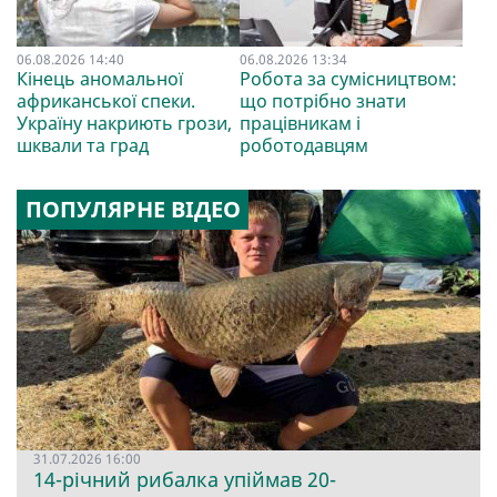
06.08.2026 14:40
06.08.2026 13:34
Кінець аномальної
Робота за сумісництвом:
африканської спеки.
що потрібно знати
Україну накриють грози,
працівникам і
шквали та град
роботодавцям
ПОПУЛЯРНЕ ВІДЕО
31.07.2026 16:00
14-річний рибалка упіймав 20-