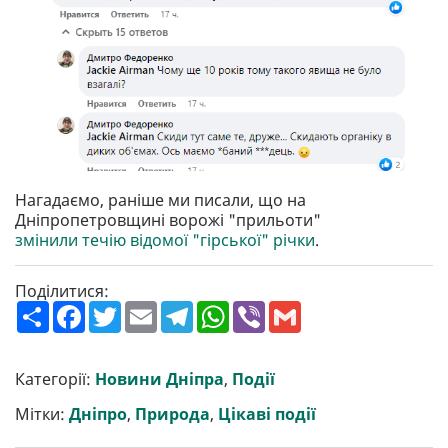
Нагадаємо, раніше ми писали, що на
Дніпропетровщині ворожі "прильоти"
змінили течію відомої "гірської" річки
.
Поділитися:
П
F
T
E
T
W
V
G
о
a
w
m
e
h
i
m
ш
c
i
a
l
a
b
a
и
e
t
i
e
t
e
i
р
b
t
l
g
s
r
l
Категорії:
Новини Дніпра
,
Події
и
o
e
r
A
т
o
r
a
p
Мітки:
Дніпро
,
Природа
,
Цікаві події
и
k
m
p