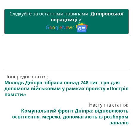
Слідкуйте за останніми новинами
Дніпровської
порадниці
у
G
o
o
g
l
e
N
e
w
s
Попередня стаття:
Молодь Дніпра зібрала понад 248 тис. грн для
допомоги військовим у рамках проєкту «Постріл
помсти»
Наступна стаття:
Комунальний фронт Дніпра: відновлюють
освітлення, мережі, допомагають із розбором
завалів