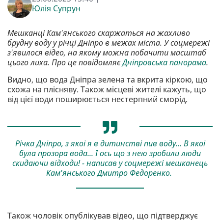
Юлія Супрун
Мешканці Кам'янського скаржаться на жахливо
брудну воду у річці Дніпро в межах міста. У соцмережі
з'явилося відео, на якому можна побачити масштаб
цього лиха. Про це повідомляє
Дніпровська панорама
.
Видно, що вода Дніпра зелена та вкрита кіркою, що
схожа на плісняву. Також місцеві жителі кажуть, що
від цієї води поширюється нестерпний сморід.
Річка Дніпро, з якоі я в дитинстві пив воду... В якоі
була прозора вода... І ось що з нею зробили люди
скидаючи відходи! - написав у соцмережі мешканець
Кам'янського Дмитро Федоренко.
Також чоловік опублікував відео, що підтверджує