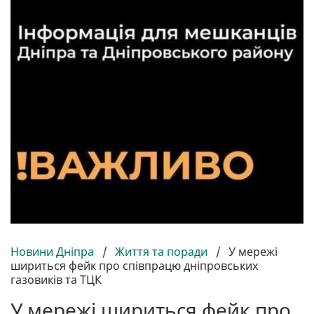
Новини Дніпра
/
Життя та поради
/
У мережі
шириться фейк про співпрацю дніпровських
газовиків та ТЦК
У мережі шириться фейк про