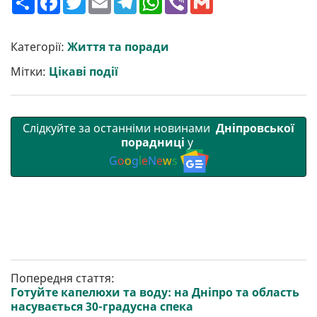
о
a
w
m
e
h
i
m
ш
c
i
a
l
a
b
a
и
e
t
i
e
t
e
i
р
b
t
l
g
s
r
l
Категорії:
Життя та поради
и
o
e
r
A
т
o
r
a
p
Мітки:
Цікаві події
и
k
m
p
Слідкуйте за останніми новинами
Дніпровської
порадниці
у
G
o
o
g
l
e
N
e
w
s
Попередня стаття:
Готуйте капелюхи та воду: на Дніпро та область
насувається 30-градусна спека