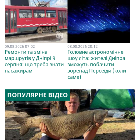
09.08.2026 07:02
08.08.2026 20:12
Ремонти та зміна
Головне астрономічне
маршрутів у Дніпрі 9
шоу літа: жителі Дніпра
серпня: що треба знати
зможуть побачити
пасажирам
зорепад Персеїди (коли
саме)
ПОПУЛЯРНЕ ВІДЕО