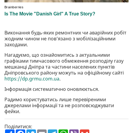
Виконання будь-яких ремонтних чи аварійних робіт
жодним чином не пов’язано з мобілізаційними
заходами.
Нагадуємо, що ознайомитись з актуальними
графіками тимчасового обмеження розподілу газу
мешканці Дніпра та частини населених пунктів
Дніпровського району можуть на офіційному сайті
https://dp.grmu.com.ua
.
Інформація систематично оновлюється.
Радимо користуватись лише перевіреними
джерелами інформації та не розповсюджувати
фейки.
Поділитися:
П
F
T
E
T
W
V
G