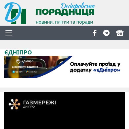
новини, плітки та поради
ЄДНІПРО