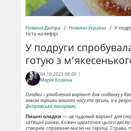
Новини Дніпра
/
Новини України
/
У подр
тіста на кефірі
У подруги спробувал
готую з м’якесенького
04.10.2023 08:00 |
Марія Козкіна
Оладки – улюблений варіант для сніданку у б
зовсім трішки вашого часу та зусиль, а в рез
Дніпровська панорама.
Пишні оладки
— це чудовий варіант для снід
затишні ранки. Кожен шматочок цього десерту
створює справжню магію на тарілці. Страва,