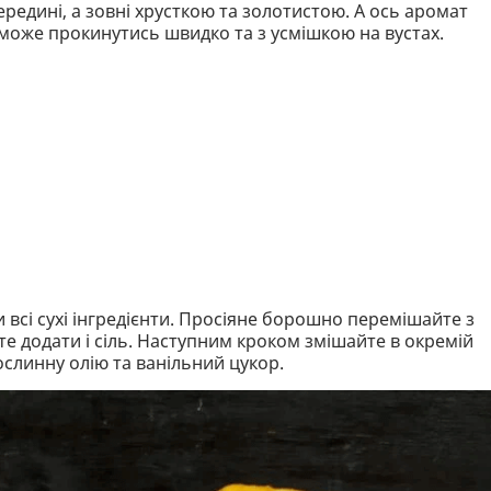
едині, а зовні хрусткою та золотистою. А ось аромат
може прокинутись швидко та з усмішкою на вустах.
и всі сухі інгредієнти. Просіяне борошно перемішайте з
те додати і сіль. Наступним кроком змішайте в окремій
ослинну олію та ванільний цукор.