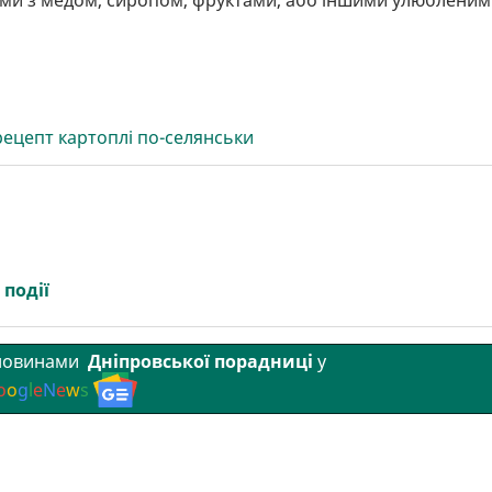
ми з медом, сиропом, фруктами, або іншими улюблени
рецепт картоплі по-селянськи
 події
 новинами
Дніпровської порадниці
у
o
o
g
l
e
N
e
w
s