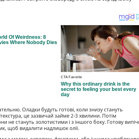
пательню. Оладки будуть готові, коли знизу стануть
текстура, це зазвичай займе 2-3 хвилини. Потім
они не стануть золотистими і з іншого боку. Готову випіч
ик, щоб видалити надлишок олії.