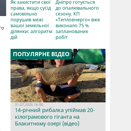
Як захистити свої
Дніпро готується
права, якщо сусід
до опалювального
самовільно
сезону. КП
порушив межі
«Теплоенерго» вже
вашої земельної
виконало 75 %
го
ділянки: алгоритм
запланованих
дій
робіт
ПОПУЛЯРНЕ ВІДЕО
31.07.2026 16:00
14-річний рибалка упіймав 20-
кілограмового гіганта на
Блакитному озері (відео)
ь