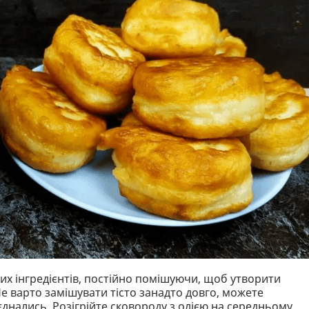
хих інгредієнтів, постійно помішуючи, щоб утворити
Не варто замішувати тісто занадто довго, можете
єднались. Розігрійте сковороду з олією на середньому