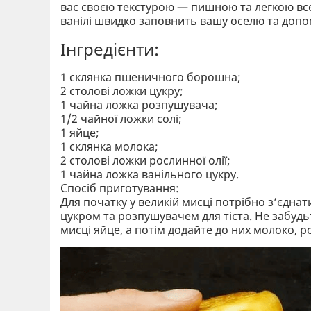
вас своєю текстурою — пишною та легкою всер
ванілі швидко заповнить вашу оселю та допо
Інгредієнти:
1 склянка пшеничного борошна;
2 столові ложки цукру;
1 чайна ложка розпушувача;
1/2 чайної ложки солі;
1 яйце;
1 склянка молока;
2 столові ложки рослинної олії;
1 чайна ложка ванільного цукру.
Спосіб приготування:
Для початку у великій мисці потрібно з’єднат
цукром та розпушувачем для тіста. Не забудь
мисці яйце, а потім додайте до них молоко, р