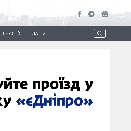
О НАС
UA
ПРО НАС
РЕКЛАМА
ПОЛІТИКА КОНФІДЕНЦІЙНОСТІ