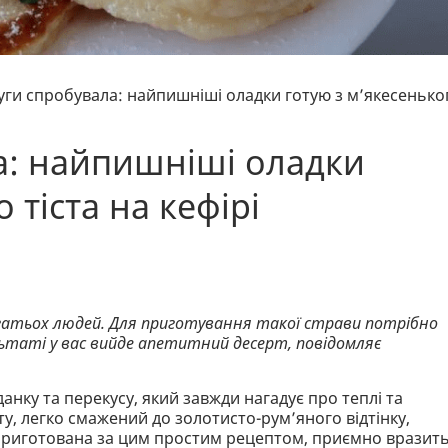
уги спробувала: найпишніші оладки готую з м’якесенько
а: найпишніші оладки
 тіста на кефірі
агатьох людей. Для приготування такої страви потрібно
ультаті у вас вийде апетитний десерт, повідомляє
анку та перекусу, який завжди нагадує про теплі та
, легко смажений до золотисто-рум’яного відтінку,
 приготована за цим простим рецептом, приємно вразит