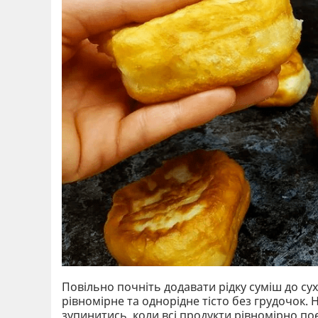
Повільно почніть додавати рідку суміш до су
рівномірне та однорідне тісто без грудочок. 
зупинитись, коли всі продукти рівномірно по