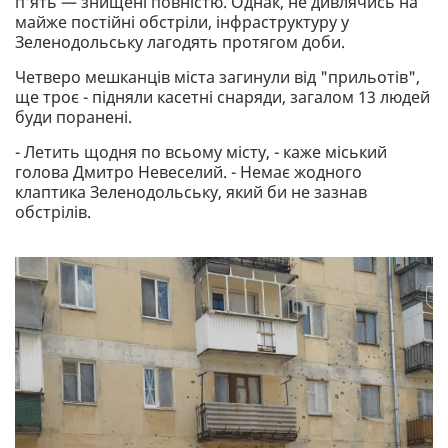
п’ять — знищені повністю. Однак, не дивлячись на
майже постійні обстріли, інфраструктуру у
Зеленодольську лагодять протягом доби.
Четверо мешканців міста загинули від "прильотів",
ще троє - підняли касетні снаряди, загалом 13 людей
буди поранені.
- Летить щодня по всьому місту, - каже міський
голова Дмитро Невеселий. - Немає жодного
клаптика Зеленодольську, який би не зазнав
обстрілів.