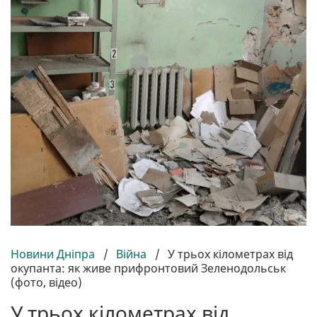
Новини Дніпра
/
Війна
/
У трьох кілометрах від
окупанта: як живе прифронтовий Зеленодольськ
(фото, відео)
У трьох кілометрах від