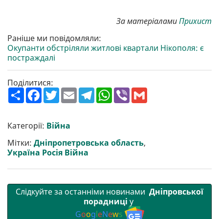
За матеріалами
Прихист
Раніше ми повідомляли:
Окупанти обстріляли житлові квартали Нікополя: є
постраждалі
Поділитися:
П
F
T
E
T
W
V
G
о
a
w
m
e
h
i
m
ш
c
i
a
l
a
b
a
и
e
t
i
e
t
e
i
р
b
t
l
g
s
r
l
Категорії:
Війна
и
o
e
r
A
т
o
r
a
p
Мітки:
Дніпропетровська область
,
и
k
m
p
Україна Росія Війна
Слідкуйте за останніми новинами
Дніпровської
порадниці
у
G
o
o
g
l
e
N
e
w
s