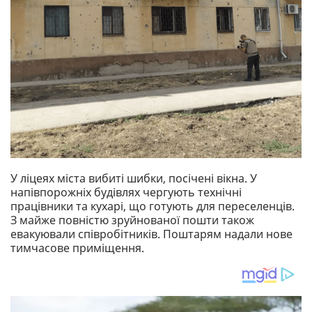
У ліцеях міста вибиті шибки, посічені вікна. У
напівпорожніх будівлях чергують технічні
працівники та кухарі, що готують для переселенців.
З майже повністю зруйнованої пошти також
евакуювали співробітників. Поштарям надали нове
тимчасове приміщення.