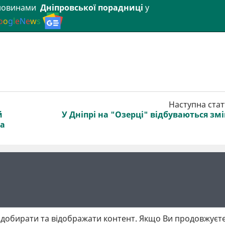
 новинами
Дніпровської порадниці
у
o
o
g
l
e
N
e
w
s
Наступна стат
й
У Дніпрі на "Озерці" відбуваються зм
ка
добирати та відображати контент. Якщо Ви продовжуєте