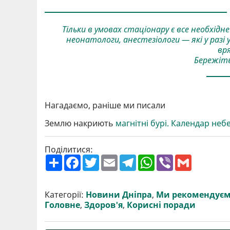
Тільки в умовах стаціонару є все необхід
неонатологи, анестезіологи — які у раз
вр
Бережіть
Нагадаємо, раніше ми писали
Землю накриють
магнітні бурі. Календар неб
Поділитися:
П
F
T
E
T
W
V
G
о
a
w
m
e
h
i
m
ш
c
i
a
l
a
b
a
и
e
t
i
e
t
e
i
р
b
t
l
g
s
r
l
Категорії:
Новини Дніпра
,
Ми рекомендує
и
o
e
r
A
Головне
,
Здоров'я
,
Корисні поради
т
o
r
a
p
и
k
m
p