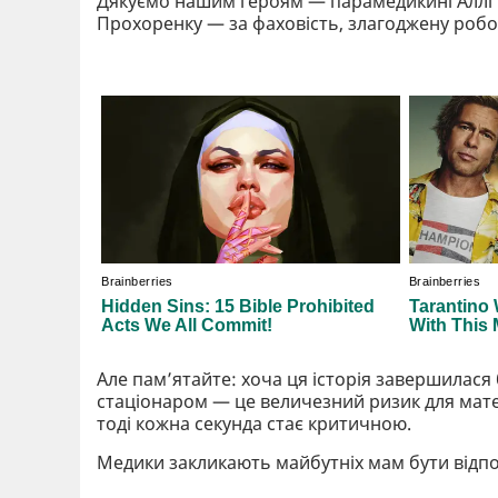
Дякуємо нашим героям — парамедикині Аллі 
Прохоренку — за фаховість, злагоджену роботу 
Але пам’ятайте: хоча ця історія завершилас
стаціонаром — це величезний ризик для мате
тоді кожна секунда стає критичною.
Медики закликають майбутніх мам бути відп