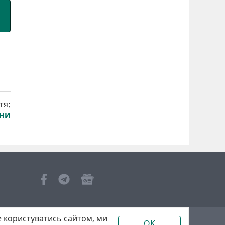
тя:
іни
 користуватись сайтом, ми
OK