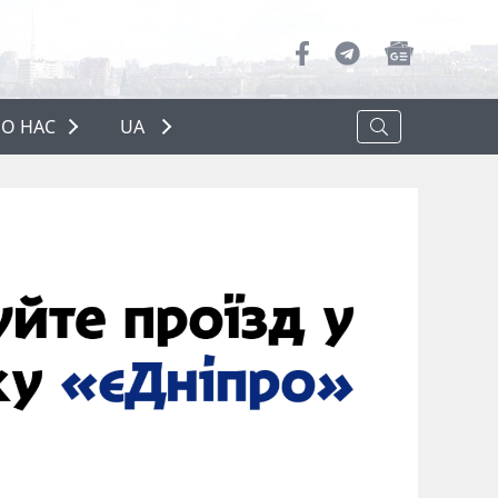
О НАС
UA
ПРО НАС
РЕКЛАМА
ПОЛІТИКА КОНФІДЕНЦІЙНОСТІ