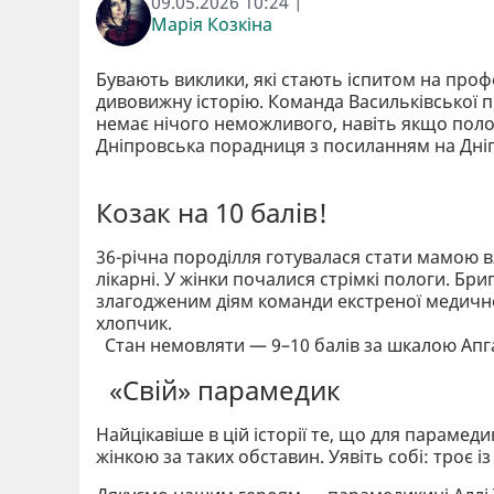
09.05.2026 10:24 |
Марія Козкіна
Бувають виклики, які стають іспитом на проф
дивовижну історію. Команда Васильківської п
немає нічого неможливого, навіть якщо поло
Дніпровська порадниця з посиланням на Дні
Козак на 10 балів!
36-річна породілля готувалася стати мамою в
лікарні. У жінки почалися стрімкі пологи. Бр
злагодженим діям команди екстреної медично
хлопчик.
Стан немовляти — 9–10 балів за шкалою Апг
«Свій» парамедик
Найцікавіше в цій історії те, що для парамеди
жінкою за таких обставин. Уявіть собі: троє із