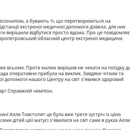
есіоналізм, а бувають ті, що перетворюються на
ідстанції екстреної медичної допомоги довела: для них
ги вирішили відбутися просто вдома. Про це повідомляє
пропетровський обласний центр екстреної медицини.
же всьоме. Проте малюк вирішив не чекати на поїздку д
игада оперативно прибула на виклик. Завдяки чітким та
ї допомоги нашого Центру на світ з’явився здоровий
ар! Справжній чемпіон.
кині Алли Товстопят це була вже третя зустріч із цією
 семи дітей цієї матусі з’явилися на світ саме в руках Алли