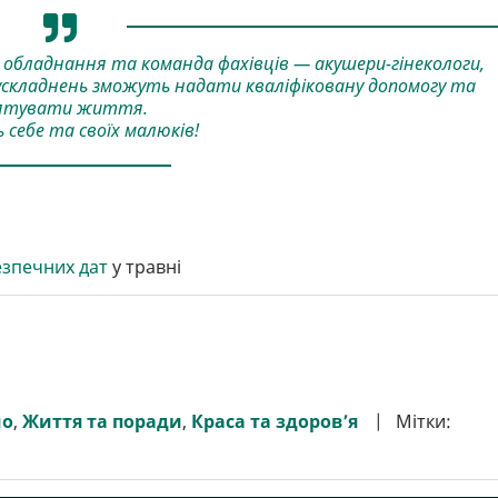
не обладнання та команда фахівців — акушери-гінекологи,
і ускладнень зможуть надати кваліфіковану допомогу та
ятувати життя.
 себе та своїх малюків!
езпечних дат
у травні
мо
,
Життя та поради
,
Краса та здоров’я
Мітки: