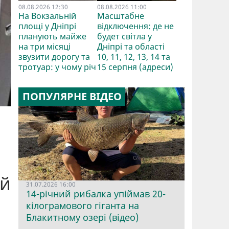
08.08.2026 12:30
08.08.2026 11:00
На Вокзальній
Масштабне
площі у Дніпрі
відключення: де не
планують майже
будет світла у
на три місяці
Дніпрі та області
звузити дорогу та
10, 11, 12, 13, 14 та
тротуар: у чому річ
15 серпня (адреси)
ПОПУЛЯРНЕ ВІДЕО
ій
31.07.2026 16:00
14-річний рибалка упіймав 20-
кілограмового гіганта на
Блакитному озері (відео)