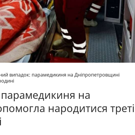
ний випадок: парамедикиня на Дніпропетровщині
родині
 парамедикиня на
помогла народитися трет
і