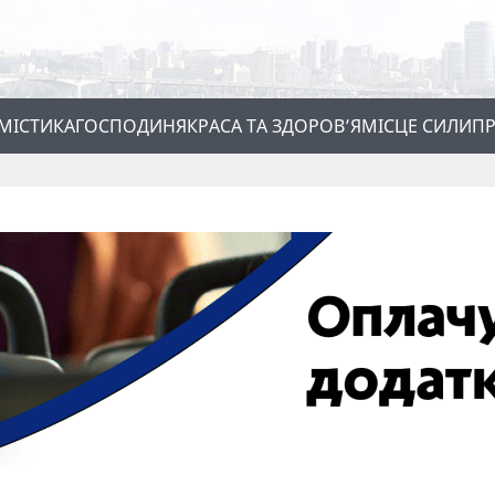
МІСТИКА
ГОСПОДИНЯ
КРАСА ТА ЗДОРОВ’Я
МІСЦЕ СИЛИ
ПР