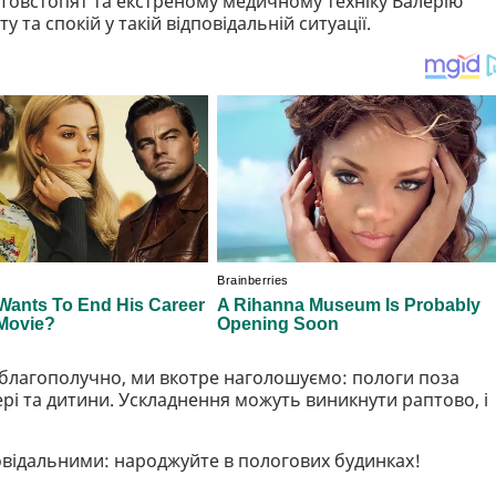
Товстопят та екстреному медичному техніку Валерію
та спокій у такій відповідальній ситуації.
я благополучно, ми вкотре наголошуємо: пологи поза
рі та дитини. Ускладнення можуть виникнути раптово, і
овідальними: народжуйте в пологових будинках!