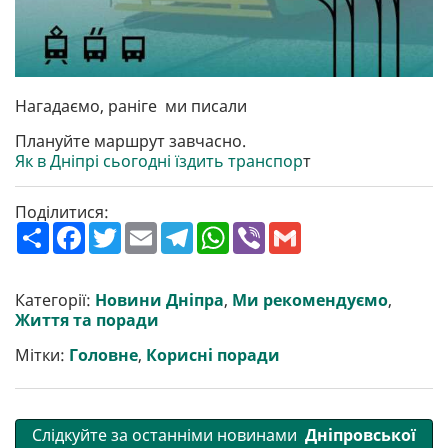
Нагадаємо, раніге ми писали
Плануйте маршрут завчасно.
Як в Дніпрі сьогодні їздить транспор
т
Поділитися:
П
F
T
E
T
W
V
G
о
a
w
m
e
h
i
m
ш
c
i
a
l
a
b
a
и
e
t
i
e
t
e
i
р
b
t
l
g
s
r
l
Категорії:
Новини Дніпра
,
Ми рекомендуємо
,
и
o
e
r
A
Життя та поради
т
o
r
a
p
и
k
m
p
Мітки:
Головне
,
Корисні поради
Слідкуйте за останніми новинами
Дніпровської