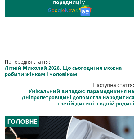
порадниці
у
G
o
o
g
l
e
N
e
w
s
Попередня стаття:
Літній Миколай 2026. Що сьогодні не можна
робити жінкам і чоловікам
Наступна стаття:
Унікальний випадок: парамедикиня на
Дніпропетровщині допомогла народитися
третій дитині в одній родині
ГОЛОВНЕ