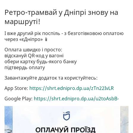
Ретро-трамвай у Дніпрі знову на
маршруті!
І вже другий рік поспіль - з безготівковою оплатою
через «єДніпро» 📱
Оплата швидко і просто:
відскануй QR-код у вагоні
обери картку будь-якого банку
підтвердь оплату
Завантажуйте додаток та користуйтесь:
App Store:
https://shrt.ednipro.dp.ua/zTn22IvLR
Google Play:
https://shrt.ednipro.dp.ua/u2toAsbB-