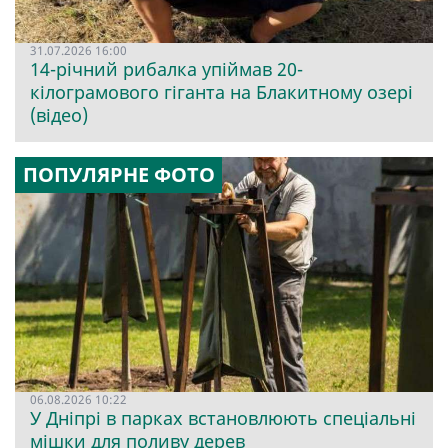
31.07.2026 16:00
14-річний рибалка упіймав 20-
кілограмового гіганта на Блакитному озері
(відео)
ПОПУЛЯРНЕ ФОТО
06.08.2026 10:22
У Дніпрі в парках встановлюють спеціальні
мішки для поливу дерев