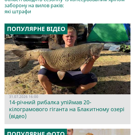
заборону на вилов раків:
які штрафи
ПОПУЛЯРНЕ ВІДЕО
31.07.2026 16:00
14-річний рибалка упіймав 20-
кілограмового гіганта на Блакитному озері
(відео)
ПОПУЛЯРНЕ ФОТО