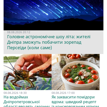
08.08.2026 20:12
Головне астрономічне шоу літа: жителі
Дніпра зможуть побачити зорепад
Персеїди (коли саме)
08.08.2026 18:30
08.08.2026 17:00
На водоймах
Як заквасити помідори
Дніпропетровської
вдома: швидкий рецепт
області вводять сезонну
із консервованим хріном