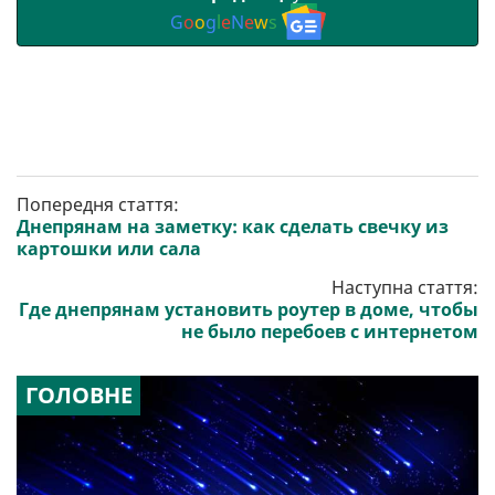
G
o
o
g
l
e
N
e
w
s
Попередня стаття:
Днепрянам на заметку: как сделать свечку из
картошки или сала
Наступна стаття:
Где днепрянам установить роутер в доме, чтобы
не было перебоев с интернетом
ГОЛОВНЕ