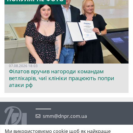
07.08.2026 18:03
Філатов вручив нагороди командам
ветлікарів, чиї клініки працюють попри
атаки рф
smm@dnpr.com.ua
Ми використовуємо cookie щоб як найкраще