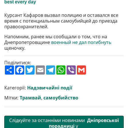
Курсант Кафаров вызвал полицию и оставался все
время с потенциальным самоубийцей до приезда
правоохранителей.
Напомним, ранее мы сообщали о том, что на
Днепропетровщине
военный не дал погибнуть
щеночку.
Поділитися:
П
F
T
E
T
W
V
G
о
a
w
m
e
h
i
m
ш
c
i
a
l
a
b
a
и
e
t
i
e
t
e
i
р
b
t
l
g
s
r
l
Категорії:
Надзвичайні події
и
o
e
r
A
т
o
r
a
p
Мітки:
Трамвай
,
самоубийство
и
k
m
p
Слідкуйте за останніми новинами
Дніпровської
порадниці
у