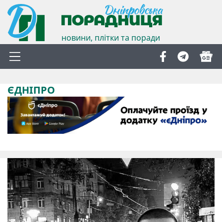
новини, плітки та поради
ЄДНІПРО