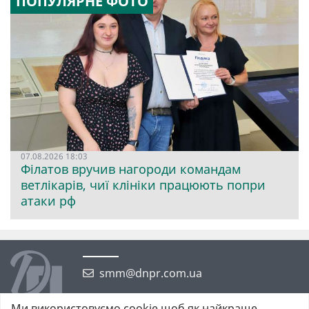
ПОПУЛЯРНЕ ФОТО
07.08.2026 18:03
Філатов вручив нагороди командам
ветлікарів, чиї клініки працюють попри
атаки рф
smm@dnpr.com.ua
Ми використовуємо cookie щоб як найкраще