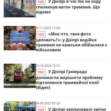
У Дніпрі в час пік на ходу
ТОП
спалахнув вагон трамваю. Що
відомо
07.11.2023 11:40
«Мне что, твое фото
ТОП
целовать?»: у Дніпрі водійка
трамваю по-хамськи обійшлася з
військовим
12.10.2023 15:15
У Дніпрі Громрада
ТОП
допомогла вирішити проблему
підтоплення трамвайної колії
(Відео)
04.09.2023 07:33
У Дніпрі заплановані зміни
ТОП