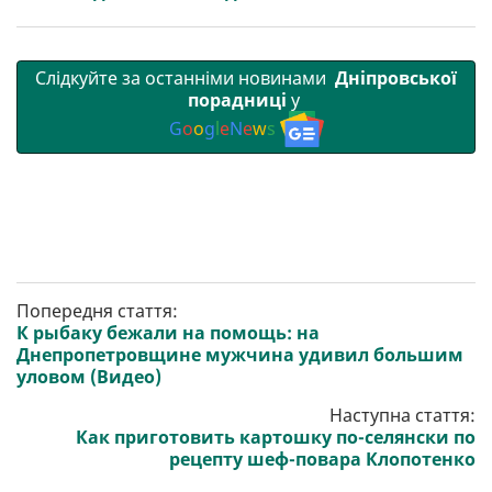
Слідкуйте за останніми новинами
Дніпровської
порадниці
у
G
o
o
g
l
e
N
e
w
s
Попередня стаття:
К рыбаку бежали на помощь: на
Днепропетровщине мужчина удивил большим
уловом (Видео)
Наступна стаття:
Как приготовить картошку по-селянски по
рецепту шеф-повара Клопотенко