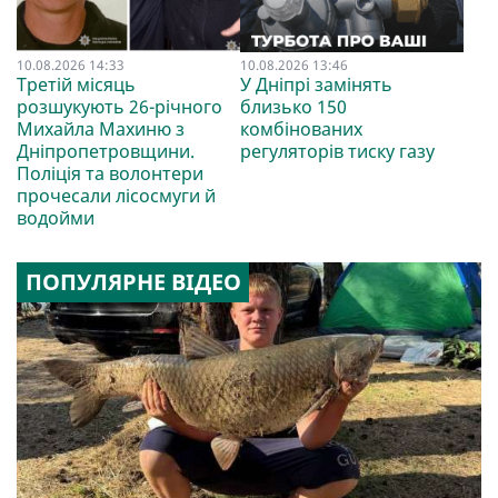
10.08.2026 14:33
10.08.2026 13:46
Третій місяць
У Дніпрі замінять
розшукують 26-річного
близько 150
Михайла Махиню з
комбінованих
Дніпропетровщини.
регуляторів тиску газу
Поліція та волонтери
прочесали лісосмуги й
водойми
ПОПУЛЯРНЕ ВІДЕО