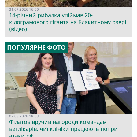
31.07.2026 16:00
14-річний рибалка упіймав 20-
кілограмового гіганта на Блакитному озері
(відео)
ПОПУЛЯРНЕ ФОТО
07.08.2026 18:03
Філатов вручив нагороди командам
ветлікарів, чиї клініки працюють попри
атаки рф