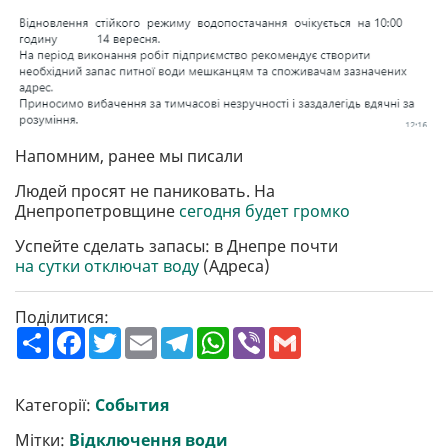
Напомним, ранее мы писали
Людей просят не паниковать. На
Днепропетровщине
сегодня будет громко
Успейте сделать запасы: в Днепре почти
на сутки отключат воду
(Адреса)
Поділитися:
П
F
T
E
T
W
V
G
о
a
w
m
e
h
i
m
ш
c
i
a
l
a
b
a
и
e
t
i
e
t
e
i
р
b
t
l
g
s
r
l
Категорії:
События
и
o
e
r
A
т
o
r
a
p
Мітки:
Відключення води
и
k
m
p