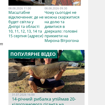
08.08.2026 11:00
08.08.2026 09:30
Масштабне
Чому сьогодні не
відключення: де не
можна скаржитися
будет світла у
на долю та
Дніпрі та області
дивитися в
10, 11, 12, 13, 14 та
дзеркало: головні
15 серпня (адреси)
прикмети на
Мирона Вітрогона
ет
ПОПУЛЯРНЕ ВІДЕО
31.07.2026 16:00
14-річний рибалка упіймав 20-
кілограмового гіганта на