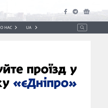
О НАС
UA
ПРО НАС
РЕКЛАМА
ПОЛІТИКА КОНФІДЕНЦІЙНОСТІ