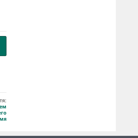
тя:
лем
его
мя