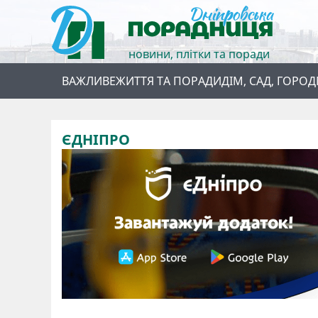
новини, плітки та поради
ВАЖЛИВЕ
ЖИТТЯ ТА ПОРАДИ
ДІМ, САД, ГОРОД
ЄДНІПРО