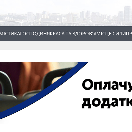
МІСТИКА
ГОСПОДИНЯ
КРАСА ТА ЗДОРОВ’Я
МІСЦЕ СИЛИ
ПР