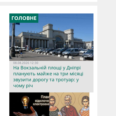
ГОЛОВНЕ
08.08.2026 12:30
На Вокзальній площі у Дніпрі
планують майже на три місяці
звузити дорогу та тротуар: у
чому річ