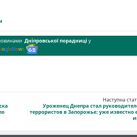
и
 новинами
Дніпровської порадниці
у
o
o
g
l
e
N
e
w
s
Наступна стат
ска
Уроженец Днепра стал руководите
по
террористов в Запорожье: уже известно 
и