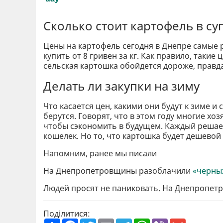
Сколько стоит картофель в с
Цены на картофель сегодня в Днепре самые 
купить от 8 гривен за кг. Как правило, таки
сельская картошка обойдется дороже, правда,
Делать ли закупки на зиму
Что касается цен, какими они будут к зиме и
берутся. Говорят, что в этом году многие х
чтобы сэкономить в будущем. Каждый решает 
кошелек. Но то, что картошка будет дешевой 
Напомним, ранее мы писали
На Днепропетровщины разоблачили
«черны
Людей просят не паниковать. На Днепропе
Поділитися:
П
F
T
E
T
W
V
G