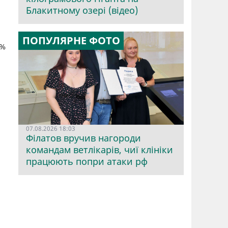
Блакитному озері (відео)
ПОПУЛЯРНЕ ФОТО
6%
07.08.2026 18:03
Філатов вручив нагороди
командам ветлікарів, чиї клініки
працюють попри атаки рф