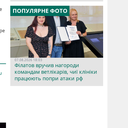
е
ПОПУЛЯРНЕ ФОТО
ре
07.08.2026 18:03
Філатов вручив нагороди
командам ветлікарів, чиї клініки
и
працюють попри атаки рф