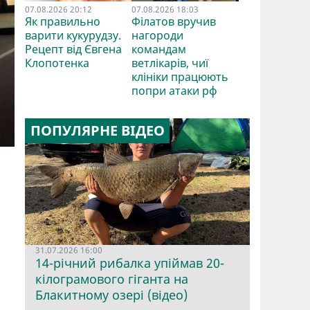
07.08.2026 20:12
07.08.2026 18:03
Як правильно
Філатов вручив
варити кукурудзу.
нагороди
Рецепт від Євгена
командам
Клопотенка
ветлікарів, чиї
клініки працюють
попри атаки рф
ПОПУЛЯРНЕ ВІДЕО
31.07.2026 16:00
14-річний рибалка упіймав 20-
кілограмового гіганта на
Блакитному озері (відео)