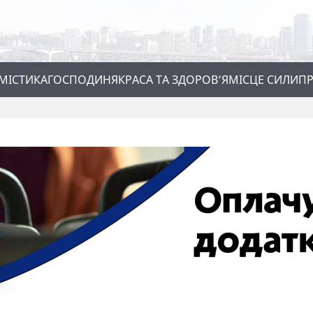
МІСТИКА
ГОСПОДИНЯ
КРАСА ТА ЗДОРОВ’Я
МІСЦЕ СИЛИ
ПР