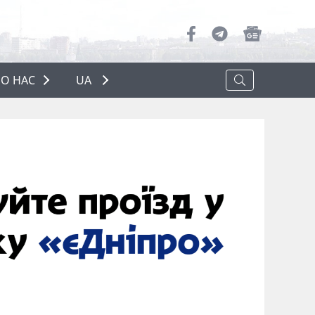
О НАС
UA
ПРО НАС
РЕКЛАМА
ПОЛІТИКА КОНФІДЕНЦІЙНОСТІ