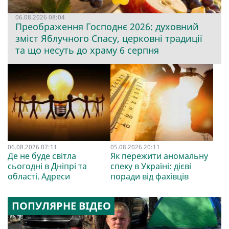
06.08.2026 08:04
Преображення Господнє 2026: духовний
зміст Яблучного Спасу, церковні традиції
та що несуть до храму 6 серпня
06.08.2026 07:11
05.08.2026 20:11
Де не буде світла
Як пережити аномальну
сьогодні в Дніпрі та
спеку в Україні: дієві
області. Адреси
поради від фахівців
ПОПУЛЯРНЕ ВІДЕО