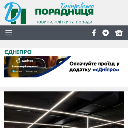
новини, плітки та поради
ЄДНІПРО