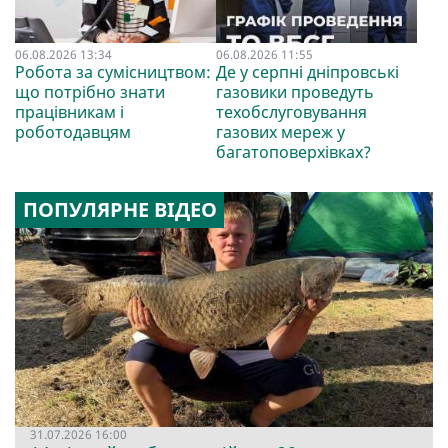
06.08.2026 13:34
06.08.2026 11:55
Робота за сумісництвом:
Де у серпні дніпровські
що потрібно знати
газовики проведуть
працівникам і
техобслуговування
роботодавцям
газових мереж у
багатоповерхівках?
ПОПУЛЯРНЕ ВІДЕО
31.07.2026 16:00