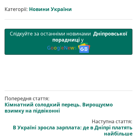
и
e
t
i
e
t
e
i
р
b
t
l
g
s
r
l
Категорії:
Новини України
и
o
e
r
A
т
o
r
a
p
и
k
m
p
Слідкуйте за останніми новинами
Дніпровської
порадниці
у
G
o
o
g
l
e
N
e
w
s
Попередня стаття:
Кімнатний солодкий перець. Вирощуємо
взимку на підвіконні
Наступна стаття:
В Україні зросла зарплата: де в Дніпрі платять
найбільше