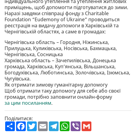
індивідуального утеплення та утеплення житлових
приміщень, щоб допомогти підготуватися до зими.
Наразі завдяки співпраці фонду з Charitable
Foundation “Eudemony of Ukraine” проводиться
реєстрація на видачу допомоги в Харківській та
Чернігівській областях, а саме в громадах:
Чернігівська область – Городня, Ніжинська,
Прилуцька, Куликівська, Носівська, Бахмацька,
Чернігівська, Сосницька
Харківська область – Зачепилівська, Донецька
громада, Харківська, Куп’янська, Вільшанська,
Богодухівська, Люботинська, Золочівська, Ізюмська,
Чугуївська.
Як отримати зимову гуманітарну допомогу
Щоб отримати таку допомогу для себе або своєї
громади, потрібно заповнити онлайн-форму
за цим посиланням
.
Поділитися:
П
F
T
E
T
W
V
G
о
a
w
m
e
h
i
m
ш
c
i
a
l
a
b
a