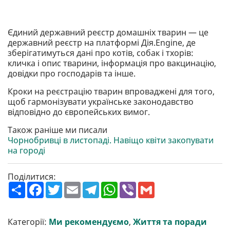
Єдиний державний реєстр домашніх тварин — це
державний реєстр на платформі Дія.Engine, де
зберігатимуться дані про котів, собак і тхорів:
кличка і опис тварини, інформація про вакцинацію,
довідки про господарів та інше.
Кроки на реєстрацію тварин впроваджені для того,
щоб гармонізувати українське законодавство
відповідно до європейських вимог.
Також раніше ми писали
Чорнобривці в листопаді. Навіщо квіти закопувати
на городі
Поділитися:
П
F
T
E
T
W
V
G
о
a
w
m
e
h
i
m
ш
c
i
a
l
a
b
a
и
e
t
i
e
t
e
i
р
b
t
l
g
s
r
l
Категорії:
Ми рекомендуємо
,
Життя та поради
и
o
e
r
A