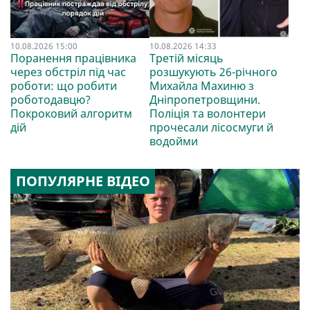
10.08.2026 15:00
10.08.2026 14:33
Поранення працівника
Третій місяць
через обстріл під час
розшукують 26-річного
роботи: що робити
Михайла Махиню з
роботодавцю?
Дніпропетровщини.
Покроковий алгоритм
Поліція та волонтери
дій
прочесали лісосмуги й
водойми
ПОПУЛЯРНЕ ВІДЕО