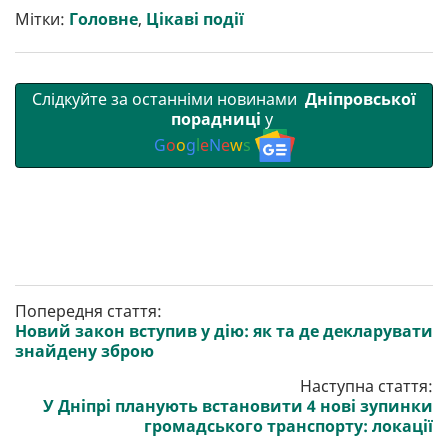
т
o
r
a
p
Мітки:
Головне
,
Цікаві події
и
k
m
p
Слідкуйте за останніми новинами
Дніпровської
порадниці
у
G
o
o
g
l
e
N
e
w
s
Попередня стаття:
Новий закон вступив у дію: як та де декларувати
знайдену зброю
Наступна стаття:
У Дніпрі планують встановити 4 нові зупинки
громадського транспорту: локації