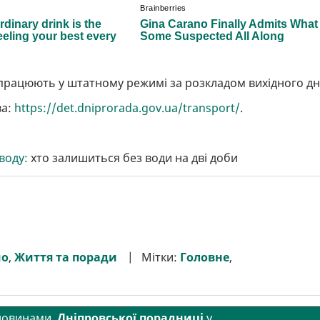
працюють у штатному режимі за розкладом вихідного дн
ва:
https://det.dniprorada.gov.ua/transport/
.
воду:
хто залишиться без води на дві доби
мо
,
Життя та поради
Мітки:
Головне
,
 новинами
Дніпровської порадниці
у