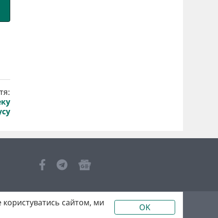
тя:
еку
усу
 користуватись сайтом, ми
OK