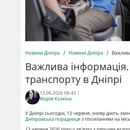
Новини Дніпра
/
Новини Дніпра
/
Важлива
Важлива інформація. 
транспорту в Дніпрі
13.06.2026 08:43 |
Марія Козкіна
У Дніпрі сьогодні, 13 червня, знову діють зм
Дніпровська порадниця
з посиланням на місь
13 червня 2026 року у зв'язку з першим етап