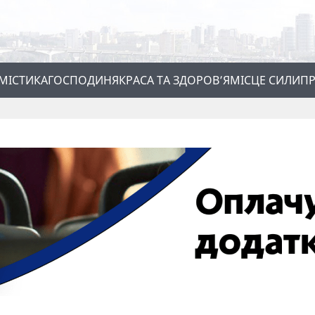
МІСТИКА
ГОСПОДИНЯ
КРАСА ТА ЗДОРОВ’Я
МІСЦЕ СИЛИ
ПР