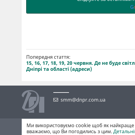
G
Попередня стаття:
15, 16, 17, 18, 19, 20 червня. Де не буде світл
Дніпрі та області (адреси)
smm@dnpr.com.ua
Ми використовуємо cookie щоб як найкраще 
©2026 https://dnpr.com.ua Дніпровська порадниця
вважаємо, що Ви погодились з цим.
Детальн
Всі права захищені. При повному або частковому використанні