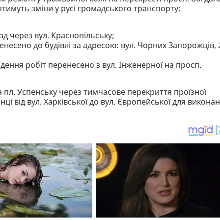
тимуть зміни у русі громадського транспорту:
д через вул. Краснопільську;
несено до будівлі за адресою: вул. Чорних Запорожців, 
дення робіт перенесено з вул. Інженерної на просп.
а пл. Успенську через тимчасове перекриття проїзної
нці від вул. Харківської до вул. Європейської для викона