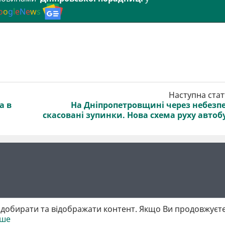
o
o
g
l
e
N
e
w
s
Наступна стат
а в
На Дніпропетровщині через небезп
скасовані зупинки. Нова схема руху автоб
добирати та відображати контент. Якщо Ви продовжуєте
іше
 матеріалів обов'язкове активне гіперпосилання у першому абзаці.