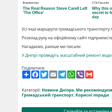
Усі інші маршрути громадського транспорту 
Розклад руху на офіційному сайті підприємст
Нагадаємо, раніше ми писали
У Дніпрі проведуть масштабний ремонт водо
Поділитися:
П
F
T
E
T
W
V
G
о
a
w
m
e
h
i
m
ш
c
i
a
l
a
b
a
и
e
t
i
e
t
e
i
р
b
t
l
g
s
r
l
Категорії:
Новини Дніпра
,
Ми рекомендує
и
o
e
r
A
Громадський транспорт
,
Корисні поради
т
o
r
a
p
и
k
m
p
Слідкуйте за останніми