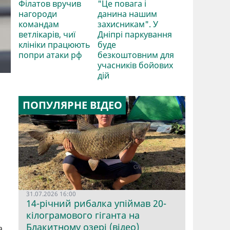
Філатов вручив
"Це повага і
нагороди
данина нашим
командам
захисникам". У
ветлікарів, чиї
Дніпрі паркування
клініки працюють
буде
попри атаки рф
безкоштовним для
учасників бойових
дій
ПОПУЛЯРНЕ ВІДЕО
31.07.2026 16:00
14-річний рибалка упіймав 20-
кілограмового гіганта на
Блакитному озері (відео)
а