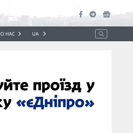
О НАС
UA
ПРО НАС
РЕКЛАМА
ПОЛІТИКА КОНФІДЕНЦІЙНОСТІ