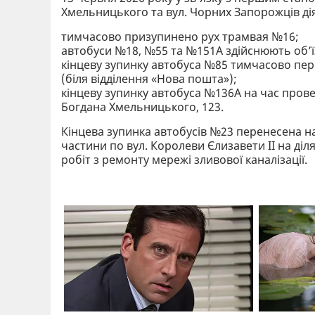
Хмельницького та вул. Чорних Запорожців дія
тимчасово призупинено рух трамвая №16;
автобуси №18, №55 та №151А здійснюють об’їз
кінцеву зупинку автобуса №85 тимчасово пере
(біля відділення «Нова пошта»);
кінцеву зупинку автобуса №136А на час прове
Богдана Хмельницького, 123.
Кінцева зупинка автобусів №23 перенесена н
частини по вул. Королеви Єлизавети II на діля
робіт з ремонту мережі зливової каналізації.