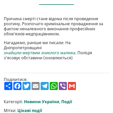
Причина смерті стане відома після проведення
розтину. Розпочато кримінальне провадження за
фактом неналежного виконання професійних
обов'язків медпрацівником.
Нагадаємо, раніше ми писали: На
Дніпропетровщині
знайшли мертвим зниклого малюка
. Поліція
з’ясовує обставини (оновлюється)
Поділитися:
П
F
T
E
T
W
V
G
о
a
w
m
e
h
i
m
ш
c
i
a
l
a
b
a
и
e
t
i
e
t
e
i
р
b
t
l
g
s
r
l
Категорії:
Новини України
,
Події
и
o
e
r
A
т
o
r
a
p
Мітки:
Цікаві події
и
k
m
p