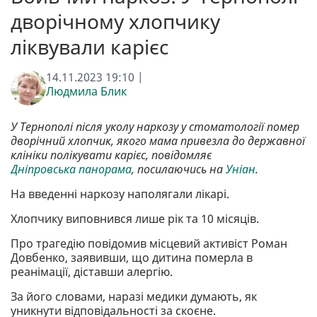
дворічному хлопчику
ліквували карієс
14.11.2023 19:10 |
Людмила Блик
У Тернополі після уколу наркозу у стоматології помер
дворічний хлопчик, якого мама привезла до державної
клініки полікувати карієс, повідомляє
Дніпровська панорама
, посилаючись на
Уніан
.
На введенні наркозу наполягали лікарі.
Хлопчику виповнився лише рік та 10 місяців.
Про трагедію повідомив місцевий активіст Роман
Довбенко, заявивши, що дитина померла в
реанімації, діставши алергію.
За його словами, наразі медики думають, як
уникнути відповідальності за скоєне.