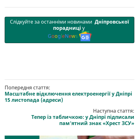
Слідкуйте за останніми новинами
Дніпровської
порадниці
у
G
o
o
g
l
e
N
e
w
s
Попередня стаття:
Масштабне відключення електроенергії у Дніпрі
15 листопада (адреси)
Наступна стаття:
Тепер із табличкою: у Дніпрі підписали
пам'ятний знак «Хрест ЗСУ»