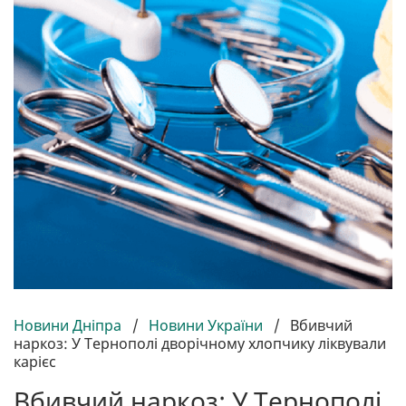
Новини Дніпра
/
Новини України
/
Вбивчий
наркоз: У Тернополі дворічному хлопчику ліквували
карієс
Вбивчий наркоз: У Тернополі