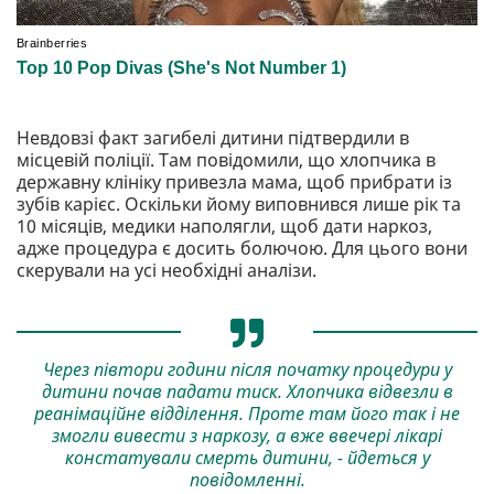
Невдовзі факт загибелі дитини підтвердили в
місцевій поліції. Там повідомили, що хлопчика в
державну клініку привезла мама, щоб прибрати із
зубів карієс. Оскільки йому виповнився лише рік та
10 місяців, медики наполягли, щоб дати наркоз,
адже процедура є досить болючою. Для цього вони
скерували на усі необхідні аналізи.
Через півтори години після початку процедури у
дитини почав падати тиск. Хлопчика відвезли в
реанімаційне відділення. Проте там його так і не
змогли вивести з наркозу, а вже ввечері лікарі
констатували смерть дитини, - йдеться у
повідомленні.