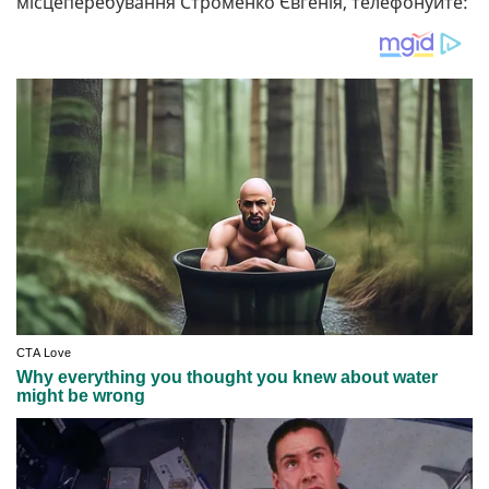
місцеперебування Строменко Євгенія, телефонуйте: