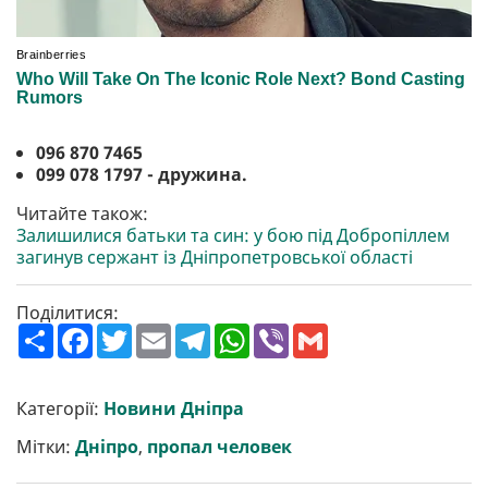
096 870 7465
099 078 1797 - дружина.
Читайте також:
Залишилися батьки та син: у бою під Добропіллем
загинув сержант із Дніпропетровської області
Поділитися:
П
F
T
E
T
W
V
G
о
a
w
m
e
h
i
m
ш
c
i
a
l
a
b
a
и
e
t
i
e
t
e
i
р
b
t
l
g
s
r
l
Категорії:
Новини Дніпра
и
o
e
r
A
т
o
r
a
p
Мітки:
Дніпро
,
пропал человек
и
k
m
p