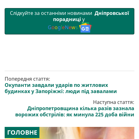
Слідкуйте за останніми новинами
Дніпровської
порадниці
у
G
o
o
g
l
e
N
e
w
s
Попередня стаття:
Окупанти завдали ударів по житлових
будинках у Запоріжжі: люди під завалами
Наступна стаття:
Дніпропетровщина кілька разів зазнала
ворожих обстрілів: як минула 225 доба війни
ГОЛОВНЕ