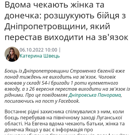
Вдома чекають жінка та
донечка: розшукують бійця з
Дніпропетровщини, який
перестав виходити на зв'язок
06.10.2022 10:00 |
Катерина Швець
Боєць із Дніпропетровщини Строменко Євгеній вже
понад тиждень не виходить на зв'язок. Чоловік
воював у складі 54-ї бригади 1 роти кулеметного
взводу, а з 26 вересня перестав виходити на зв'язок із
рідними. Про це повідомляє
Дніпровська Панорама
,
посилаючись на пост у Facebook.
Востаннє рідні захисника спілкувалися з ним, коли
боєць перебував на північному заході Луганської
області. На Евгена вдома чекають батьки, жінка та
донечка Якщо у вас є інформація про