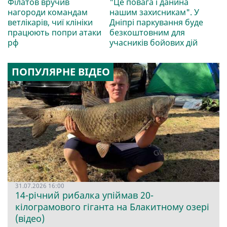
Філатов вручив
"Це повага і данина
нагороди командам
нашим захисникам". У
ветлікарів, чиї клініки
Дніпрі паркування буде
працюють попри атаки
безкоштовним для
рф
учасників бойових дій
ПОПУЛЯРНЕ ВІДЕО
31.07.2026 16:00
14-річний рибалка упіймав 20-
кілограмового гіганта на Блакитному озері
(відео)