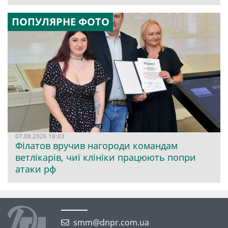
ПОПУЛЯРНЕ ФОТО
07.08.2026 18:03
Філатов вручив нагороди командам
ветлікарів, чиї клініки працюють попри
атаки рф
smm@dnpr.com.ua